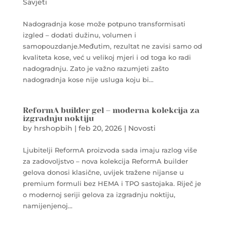
Savjeti
Nadogradnja kose može potpuno transformisati
izgled – dodati dužinu, volumen i
samopouzdanje.Međutim, rezultat ne zavisi samo od
kvaliteta kose, već u velikoj mjeri i od toga ko radi
nadogradnju. Zato je važno razumjeti zašto
nadogradnja kose nije usluga koju bi...
ReformA builder gel – moderna kolekcija za
izgradnju noktiju
by
hrshopbih
|
feb 20, 2026
|
Novosti
Ljubitelji ReformA proizvoda sada imaju razlog više
za zadovoljstvo – nova kolekcija ReformA builder
gelova donosi klasične, uvijek tražene nijanse u
premium formuli bez HEMA i TPO sastojaka. Riječ je
o modernoj seriji gelova za izgradnju noktiju,
namijenjenoj...