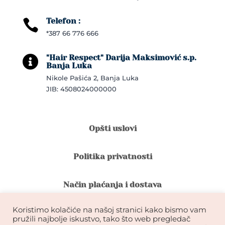
Telefon :

*387 66 776 666
"Hair Respect" Darija Maksimović s.p.

Banja Luka
Nikole Pašića 2, Banja Luka
JIB: 4508024000000
Opšti uslovi
Politika privatnosti
Način plaćanja i dostava
Koristimo kolačiće na našoj stranici kako bismo vam
Reklamacije i povrat robe
pružili najbolje iskustvo, tako što web pregledač