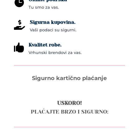

Tu smo za vas.
Sigurna kupovina.

Vaši podaci su sigurni.
Kvalitet robe.

Vrhunski brendovi za vas.
Sigurno kartično plaćanje
USKORO!
PLAĆAJTE BRZO I SIGURNO: