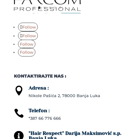
Follow
Follow
Follow
Follow
KONTAKTIRAJTE NAS :
Adresa :

Nikole Pašića 2, 78000 Banja Luka
Telefon :

*387 66 776 666
"Hair Respect" Darija Maksimović s.p.

Banja Luka