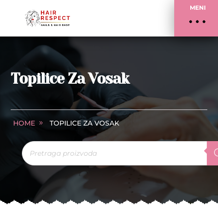
MENI
Topilice Za Vosak
HOME
TOPILICE ZA VOSAK
Products
search