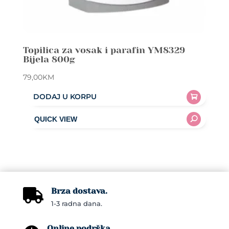
Topilica za vosak i parafin YM8329
Bijela 800g
79,00
KM
DODAJ U KORPU
Brza dostava.

1-3 radna dana.
Online podrška