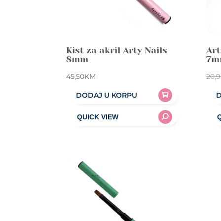
Kist za akril Arty Nails
Art
8mm
7m
45,50
KM
20,
DODAJ U KORPU
D