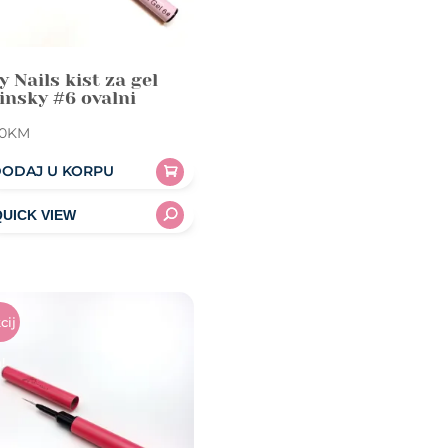
y Nails kist za gel
insky #6 ovalni
0
KM
ODAJ U KORPU
cij
!