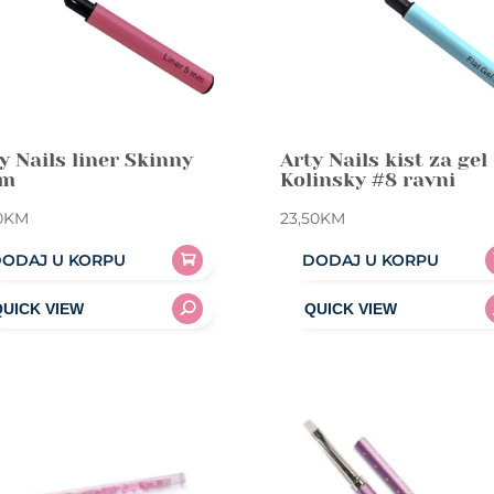
y Nails liner Skinny
Arty Nails kist za gel
m
Kolinsky #8 ravni
0
KM
23,50
KM
ODAJ U KORPU
DODAJ U KORPU