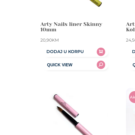
Arty Nails liner Skinny
Art
10mm
Kol
20,90
KM
24,5
DODAJ U KORPU
D
Ak
A