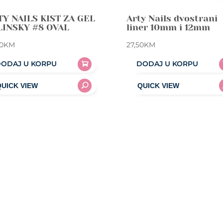
TY NAILS KIST ZA GEL
Arty Nails dvostrani
LINSKY #8 OVAL
liner 10mm i 12mm
0
KM
27,50
KM
ODAJ U KORPU
DODAJ U KORPU