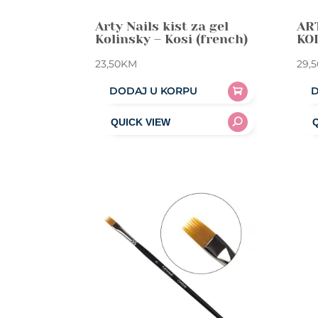
Arty Nails kist za gel
AR
Kolinsky – Kosi (french)
KO
23,50
KM
29,5
DODAJ U KORPU
D