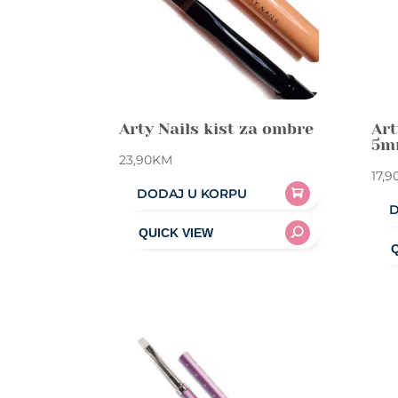
Arty Nails kist za ombre
Art
5m
23,90
KM
17,9
DODAJ U KORPU
D