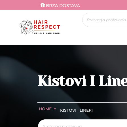
BRZA DOSTAVA
Products
search
Kistovi I Line
HOME
KISTOVI I LINERI
Products
search