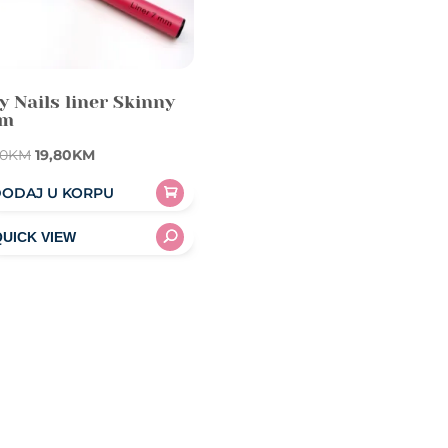
y Nails liner Skinny
m
Original
Current
90
KM
19,80
KM
price
price
ODAJ U KORPU
was:
is:
20,90KM.
19,80KM.