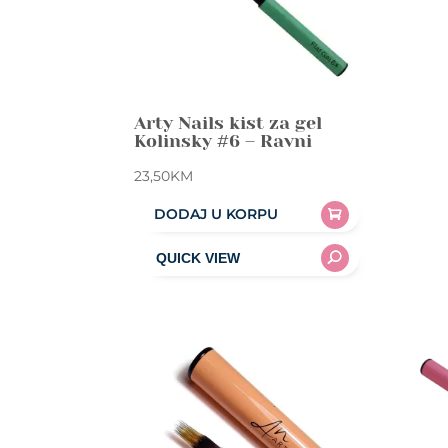
Arty Nails kist za gel
Kolinsky #6 – Ravni
23,50
KM
DODAJ U KORPU