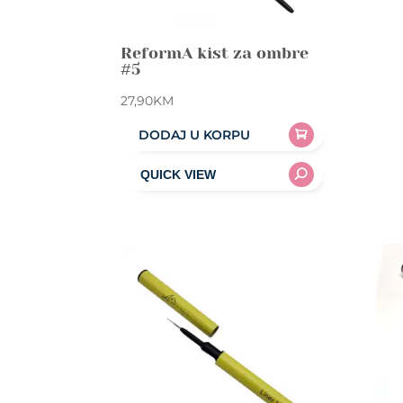
ReformA kist za ombre
#5
27,90
KM
DODAJ U KORPU