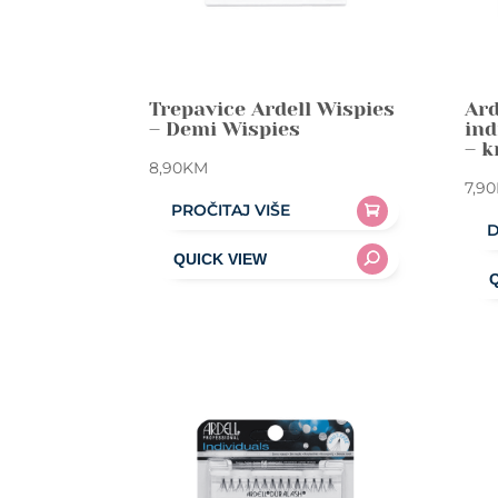
Trepavice Ardell Wispies
Ard
– Demi Wispies
ind
– k
8,90
KM
7,90
PROČITAJ VIŠE
D