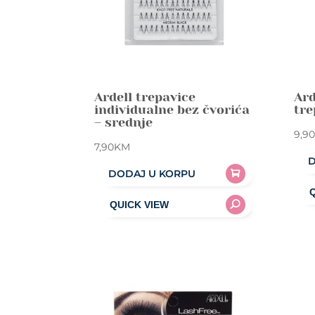
Ardell trepavice
Ard
individualne bez čvorića
tre
– srednje
9,90
7,90
KM
D
DODAJ U KORPU