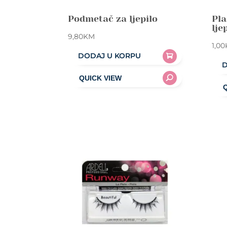
Podmetač za ljepilo
Pla
lje
9,80
KM
1,00
DODAJ U KORPU
D