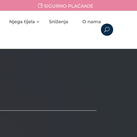
SIGURNO PLAĆANJE
Njega tijela
Sniženja
O nama