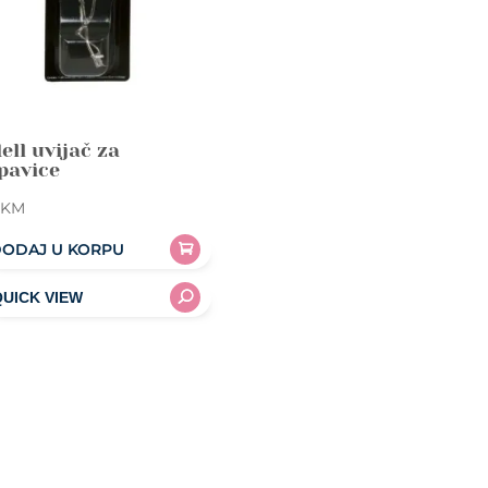
ell uvijač za
pavice
KM
ODAJ U KORPU