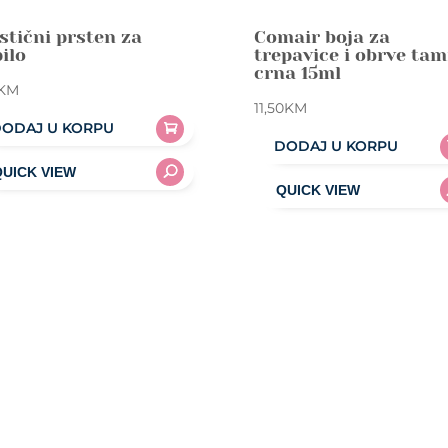
stični prsten za
Comair boja za
pilo
trepavice i obrve ta
crna 15ml
KM
11,50
KM
ODAJ U KORPU
DODAJ U KORPU