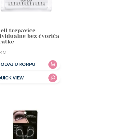
ell trepavice
ividualne bez čvorića
ratke
KM
ODAJ U KORPU