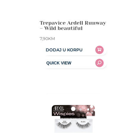
Trepavice Ardell Runway
– Wild beautiful
7,90
KM
DODAJ U KORPU