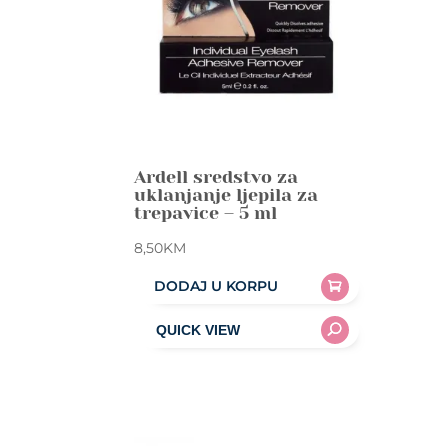
Ardell sredstvo za
uklanjanje ljepila za
trepavice – 5 ml
8,50
KM
DODAJ U KORPU