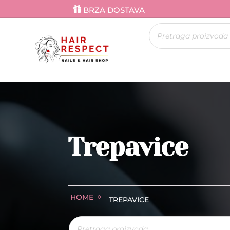
BRZA DOSTAVA
Products
search
Trepavice
HOME
TREPAVICE
Products
search