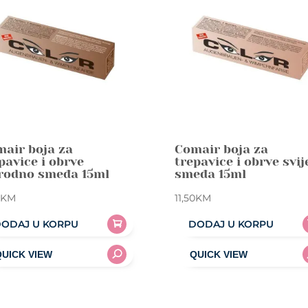
air boja za
Comair boja za
pavice i obrve
trepavice i obrve svij
rodno smeđa 15ml
smeđa 15ml
KM
11,50
KM
ODAJ U KORPU
DODAJ U KORPU