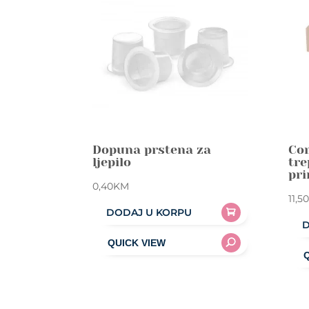
Dopuna prstena za
Com
ljepilo
tre
pri
0,40
KM
11,50
DODAJ U KORPU
D