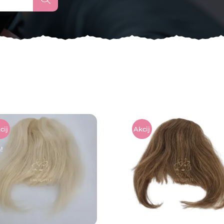
cij
Akcij
!
A!