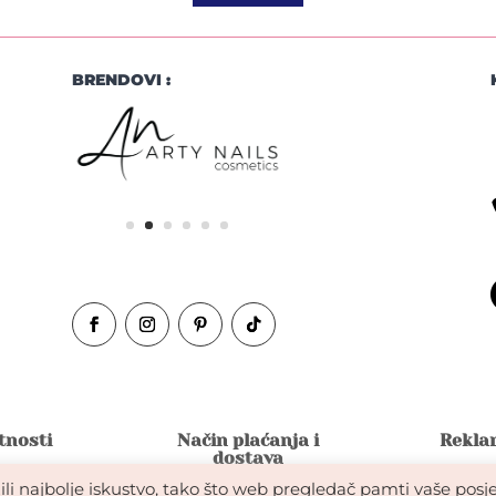
BRENDOVI :
atnosti
Način plaćanja i
Reklam
dostava
li najbolje iskustvo, tako što web pregledač pamti vaše posje