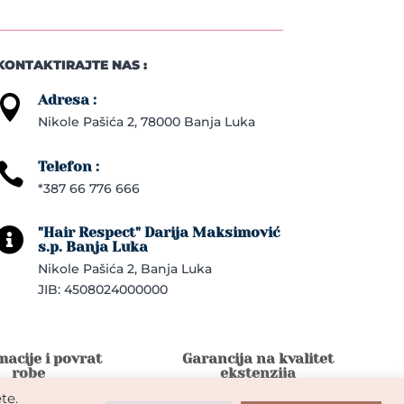
KONTAKTIRAJTE NAS :
Adresa :

Nikole Pašića 2, 78000 Banja Luka
Telefon :

*387 66 776 666
"Hair Respect" Darija Maksimović

s.p. Banja Luka
Nikole Pašića 2, Banja Luka
JIB: 4508024000000
acije i povrat
Garancija na kvalitet
robe
ekstenzija
te.