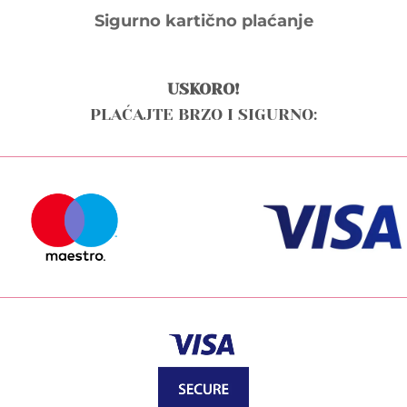
Sigurno kartično plaćanje
USKORO!
PLAĆAJTE BRZO I SIGURNO: