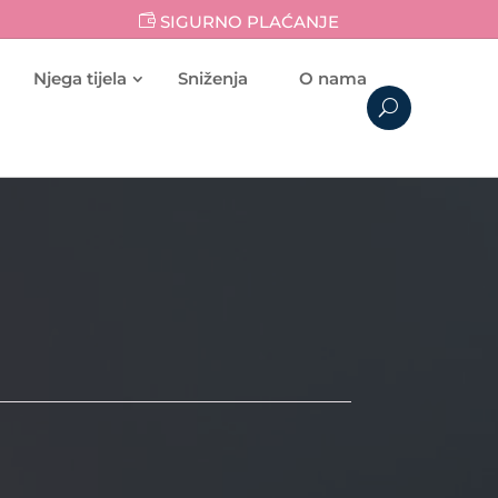
SIGURNO PLAĆANJE
Njega tijela
Sniženja
O nama