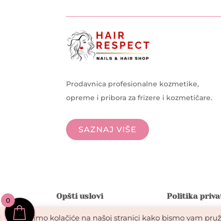
Prodavnica profesionalne kozmetike,
opreme i pribora za frizere i kozmetičare.
SAZNAJ VIŠE
Opšti uslovi
Politika priv
0
Koristimo kolačiće na našoj stranici kako bismo vam pruži