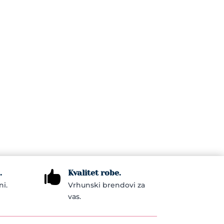
.
Kvalitet robe.

ni.
Vrhunski brendovi za
vas.