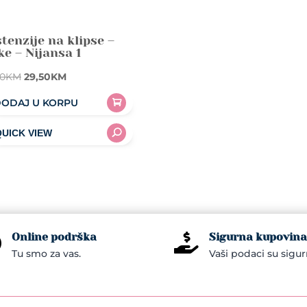
tenzije na klipse –
ke – Nijansa 1
Original
Current
00
KM
29,50
KM
price
price
ODAJ U KORPU
was:
is:
39,00KM.
29,50KM.
Online podrška
Sigurna kupovina


Tu smo za vas.
Vaši podaci su sigur