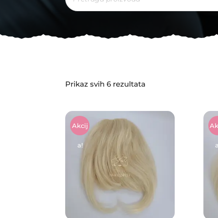
Sorted
Prikaz svih 6 rezultata
by
latest
Akcij
Ak
A!
A