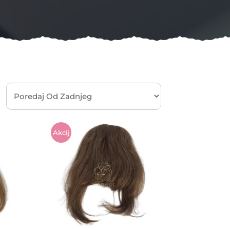
Akcij
A!