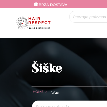
BRZA DOSTAVA
Products
search
Šiške
HOME
ŠIŠKE
Products
search