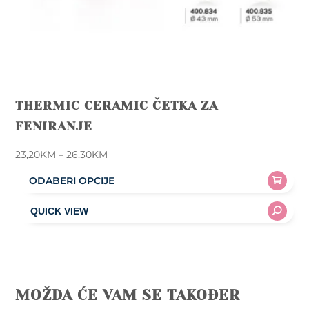
THERMIC CERAMIC ČETKA ZA
FENIRANJE
Price
23,20
KM
–
26,30
KM
range:
ODABERI OPCIJE
23,20KM
This
through
product
26,30KM
has
multiple
variants.
The
MOŽDA ĆE VAM SE TAKOĐER
options