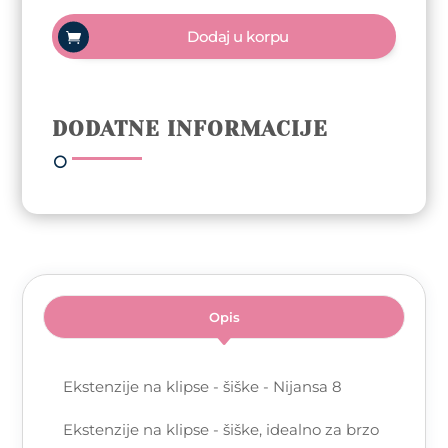
-
Dodaj u korpu
šiške
-
Nijansa
8
DODATNE INFORMACIJE
količina
Opis
Ekstenzije na klipse - šiške - Nijansa 8
Ekstenzije na klipse - šiške, idealno za brzo