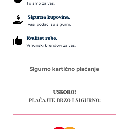
Tu smo za vas.
product
page
Sigurna kupovina.

Vaši podaci su sigurni.
Kvalitet robe.

Vrhunski brendovi za vas.
Sigurno kartično plaćanje
USKORO!
PLAĆAJTE BRZO I SIGURNO: