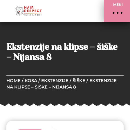
MENI
Ekstenzije na klipse – šiške
– Nijansa 8
HOME
/
KOSA
/
EKSTENZIJE
/
ŠIŠKE
/ EKSTENZIJE
NA KLIPSE – ŠIŠKE – NIJANSA 8