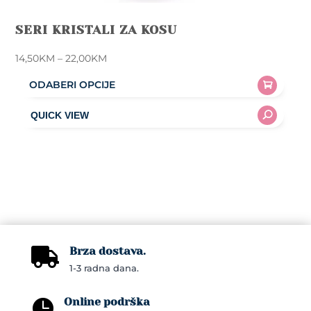
SERI KRISTALI ZA KOSU
Price
14,50
KM
–
22,00
KM
range:
ODABERI OPCIJE
14,50KM
This
through
product
22,00KM
has
multiple
variants.
The
options
may
Brza dostava.
be

1-3 radna dana.
chosen
on
Online podrška

the