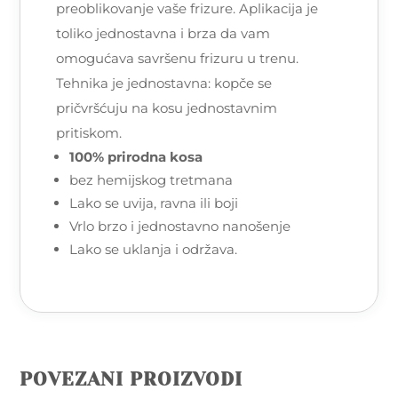
preoblikovanje vaše frizure. Aplikacija je
toliko jednostavna i brza da vam
omogućava savršenu frizuru u trenu.
Tehnika je jednostavna: kopče se
pričvršćuju na kosu jednostavnim
pritiskom.
100% prirodna kosa
bez hemijskog tretmana
Lako se uvija, ravna ili boji
Vrlo brzo i jednostavno nanošenje
Lako se uklanja i održava.
POVEZANI PROIZVODI