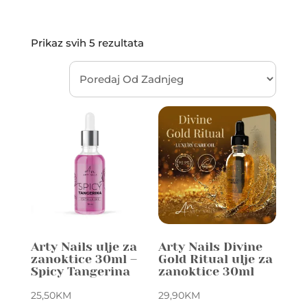
Sorted
Prikaz svih 5 rezultata
by
latest
Arty Nails ulje za
Arty Nails Divine
zanoktice 30ml –
Gold Ritual ulje za
Spicy Tangerina
zanoktice 30ml
25,50
KM
29,90
KM