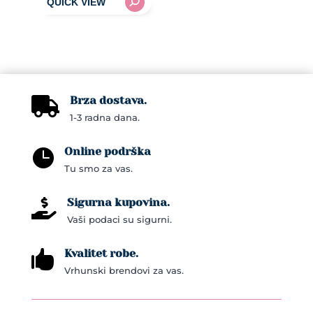
Brza dostava.

1-3 radna dana.
Online podrška

Tu smo za vas.
Sigurna kupovina.

Vaši podaci su sigurni.
Kvalitet robe.

Vrhunski brendovi za vas.