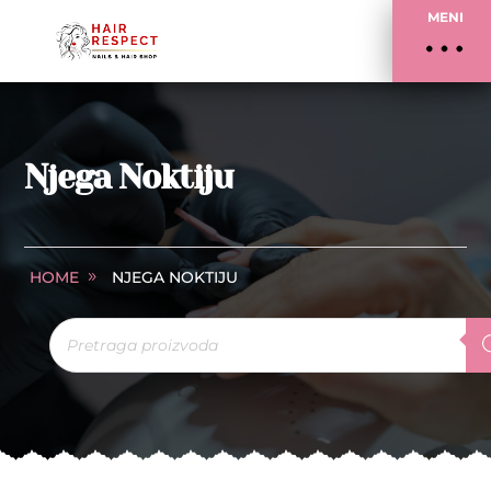
MENI
Njega Noktiju
HOME
NJEGA NOKTIJU
Products
search