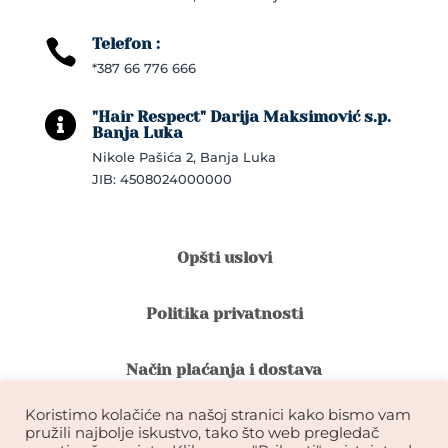
Telefon :

*387 66 776 666
"Hair Respect" Darija Maksimović s.p.

Banja Luka
Nikole Pašića 2, Banja Luka
JIB: 4508024000000
Opšti uslovi
Politika privatnosti
Način plaćanja i dostava
Koristimo kolačiće na našoj stranici kako bismo vam
Reklamacije i povrat robe
pružili najbolje iskustvo, tako što web pregledač