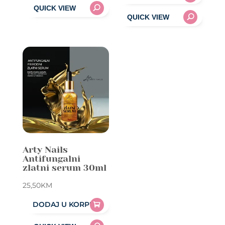
Arty Nails
Antifungalni
zlatni serum 30ml
25,50
KM
DODAJ U KORPU