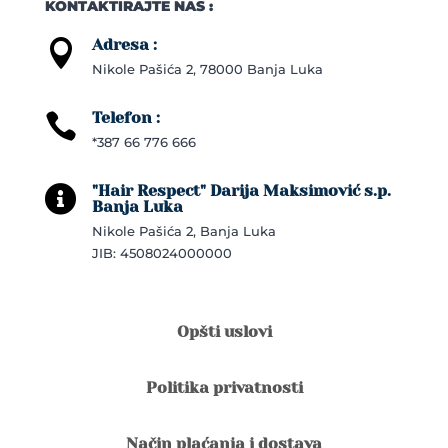
KONTAKTIRAJTE NAS :
Adresa :

Nikole Pašića 2, 78000 Banja Luka
Telefon :

*387 66 776 666
"Hair Respect" Darija Maksimović s.p.

Banja Luka
Nikole Pašića 2, Banja Luka
JIB: 4508024000000
Opšti uslovi
Politika privatnosti
Način plaćanja i dostava