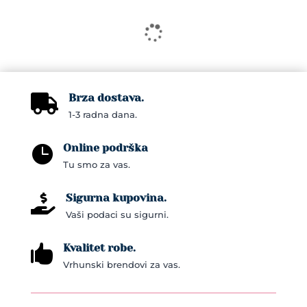
Brza dostava.

1-3 radna dana.
Online podrška

Tu smo za vas.
Sigurna kupovina.

Vaši podaci su sigurni.
Kvalitet robe.

Vrhunski brendovi za vas.