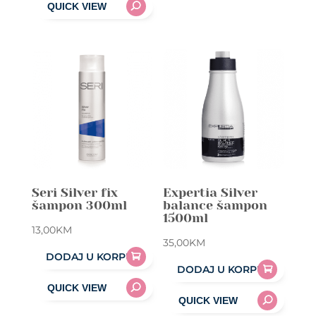
Seri Silver fix
Expertia Silver
šampon 300ml
balance šampon
1500ml
13,00
KM
35,00
KM
DODAJ U KORPU
DODAJ U KORPU