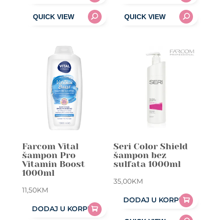
Farcom Vital
Seri Color Shield
šampon Pro
šampon bez
Vitamin Boost
sulfata 1000ml
1000ml
35,00
KM
11,50
KM
DODAJ U KORPU
DODAJ U KORPU