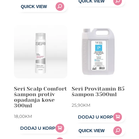
Seri Scalp Comfort
Seri Provitamin B5
šampon protiv
šampon 3500ml
opadanja kose
300ml
25,90
KM
18,00
KM
DODAJ U KORPU
DODAJ U KORPU