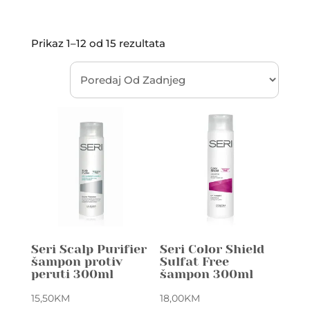
Sorted
Prikaz 1–12 od 15 rezultata
by
latest
Seri Scalp Purifier
Seri Color Shield
šampon protiv
Sulfat Free
peruti 300ml
šampon 300ml
15,50
KM
18,00
KM