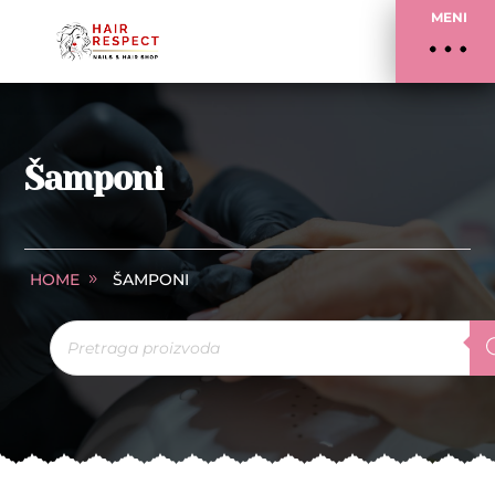
MENI
Šamponi
HOME
ŠAMPONI
Products
search