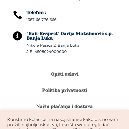
Telefon :

*387 66 776 666
"Hair Respect" Darija Maksimović s.p.

Banja Luka
Nikole Pašića 2, Banja Luka
JIB: 4508024000000
Opšti uslovi
Politika privatnosti
Način plaćanja i dostava
Koristimo kolačiće na našoj stranici kako bismo vam
Reklamacije i povrat robe
pružili najbolje iskustvo, tako što web pregledač