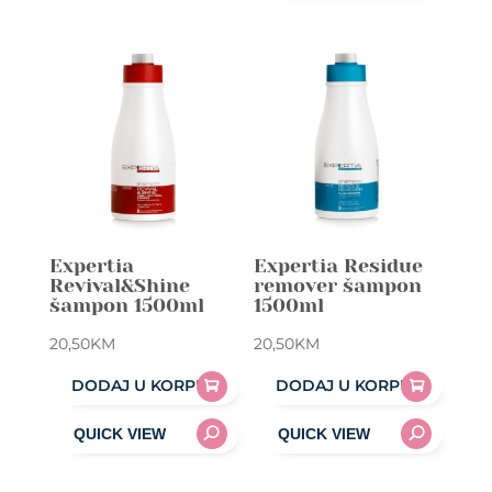
Expertia
Expertia Residue
Revival&Shine
remover šampon
šampon 1500ml
1500ml
20,50
KM
20,50
KM
DODAJ U KORPU
DODAJ U KORPU