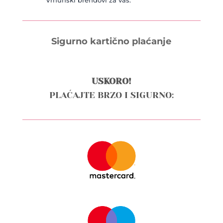
Vrhunski brendovi za vas.
Sigurno kartično plaćanje
USKORO!
PLAĆAJTE BRZO I SIGURNO: