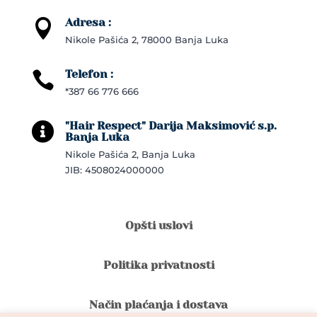
Adresa :

Nikole Pašića 2, 78000 Banja Luka
Telefon :

*387 66 776 666
"Hair Respect" Darija Maksimović s.p.

Banja Luka
Nikole Pašića 2, Banja Luka
JIB: 4508024000000
Opšti uslovi
Politika privatnosti
Način plaćanja i dostava