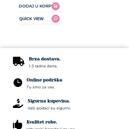
DODAJ U KORPU
Brza dostava.

1-3 radna dana.
Online podrška

Tu smo za vas.
Sigurna kupovina.

Vaši podaci su sigurni.
Kvalitet robe.
