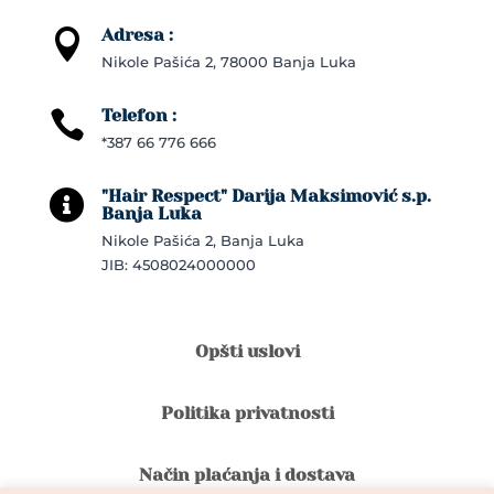
Adresa :

Nikole Pašića 2, 78000 Banja Luka
Telefon :

*387 66 776 666
"Hair Respect" Darija Maksimović s.p.

Banja Luka
Nikole Pašića 2, Banja Luka
JIB: 4508024000000
Opšti uslovi
Politika privatnosti
Način plaćanja i dostava