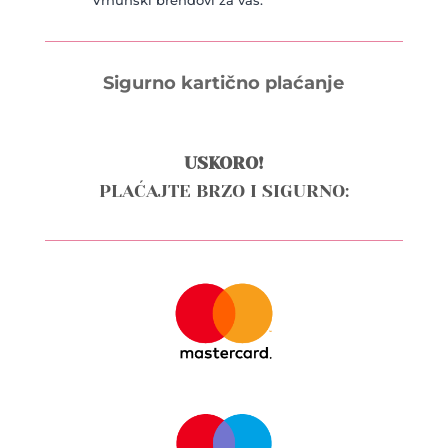
Vrhunski brendovi za vas.
Sigurno kartično plaćanje
USKORO!
PLAĆAJTE BRZO I SIGURNO: