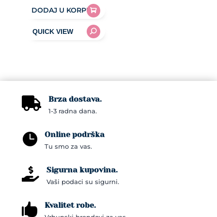
DODAJ U KORPU
Brza dostava.

1-3 radna dana.
Online podrška

Tu smo za vas.
Sigurna kupovina.

Vaši podaci su sigurni.
Kvalitet robe.
