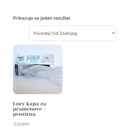
Prikazuje se jedan rezultat
Lory kapa za
pramenove –
prozirna
12,60
KM