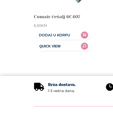
Comair češalj 6C407
6,50
KM
DODAJ U KORPU
Brza dostava.

1-3 radna dana.