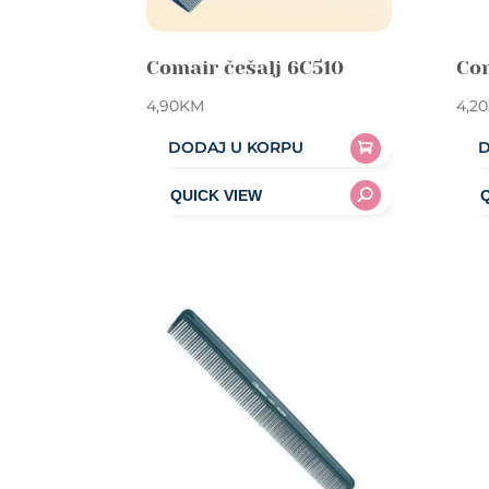
Comair češalj 6C510
Com
4,90
KM
4,20
DODAJ U KORPU
D