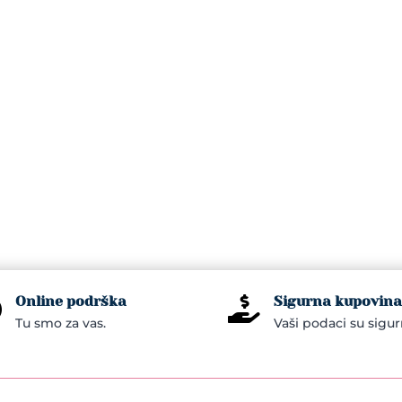
Online podrška
Sigurna kupovina


Tu smo za vas.
Vaši podaci su sigur