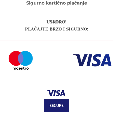
Sigurno kartično plaćanje
USKORO!
PLAĆAJTE BRZO I SIGURNO: