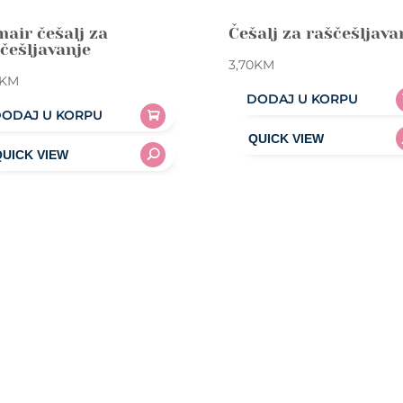
air češalj za
Češalj za raščešljava
češljavanje
3,70
KM
KM
DODAJ U KORPU
ODAJ U KORPU