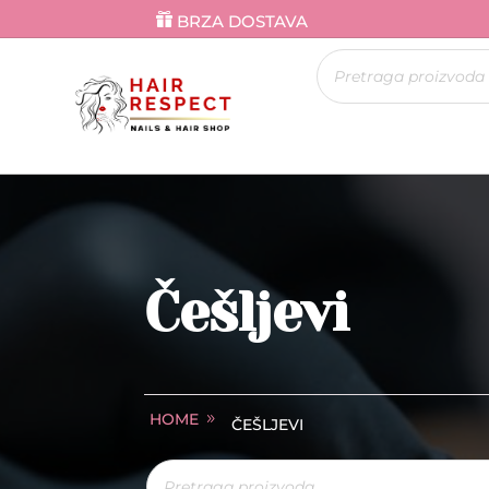
BRZA DOSTAVA
Products
search
Češljevi
HOME
ČEŠLJEVI
Products
search