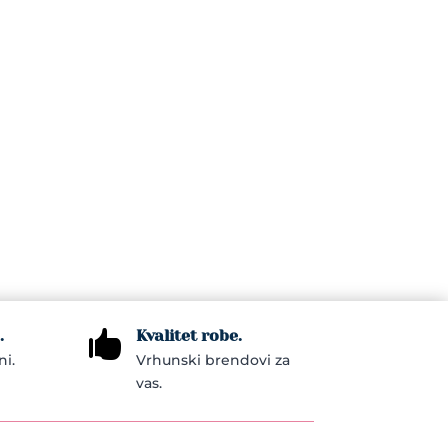
.
Kvalitet robe.

ni.
Vrhunski brendovi za
vas.