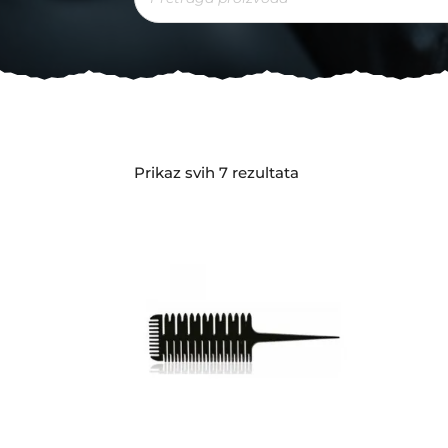
Sorted
Prikaz svih 7 rezultata
by
latest