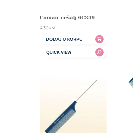
Comair češalj 6C349
4,30
KM
DODAJ U KORPU