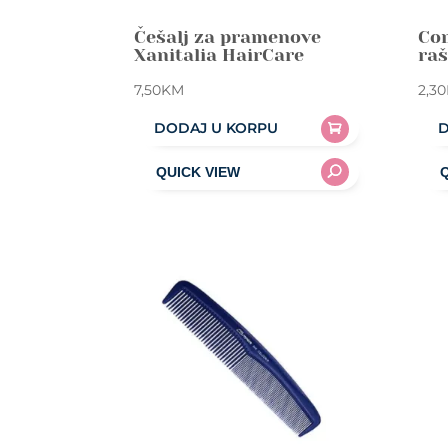
Češalj za pramenove
Com
Xanitalia HairCare
raš
7,50
KM
2,30
DODAJ U KORPU
D