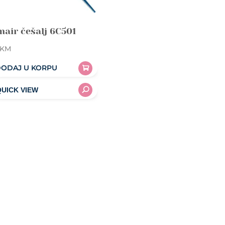
air češalj 6C501
KM
ODAJ U KORPU