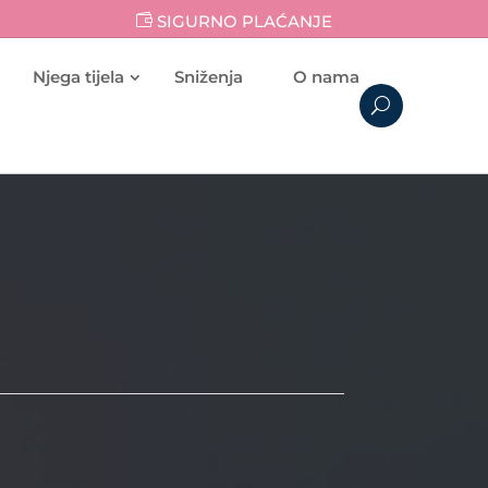
SIGURNO PLAĆANJE
Njega tijela
Sniženja
O nama