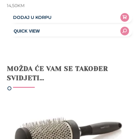
14,50
KM
DODAJ U KORPU
MOŽDA ĆE VAM SE TAKOĐER
SVIDJETI…