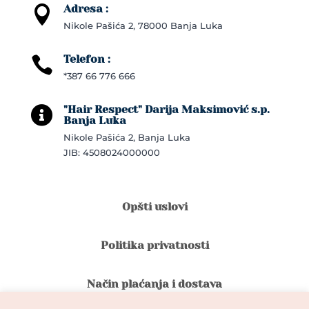
Adresa :

Nikole Pašića 2, 78000 Banja Luka
Telefon :

*387 66 776 666
"Hair Respect" Darija Maksimović s.p.

Banja Luka
Nikole Pašića 2, Banja Luka
JIB: 4508024000000
Opšti uslovi
Politika privatnosti
Način plaćanja i dostava