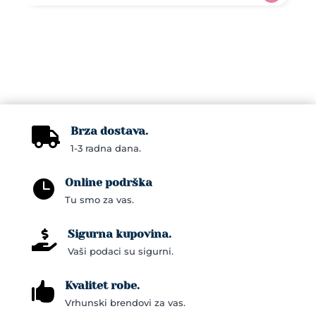
product
26,30KM
has
multiple
variants.
The
options
may
Brza dostava.
be

1-3 radna dana.
chosen
on
Online podrška

the
Tu smo za vas.
product
page
Sigurna kupovina.

Vaši podaci su sigurni.
Kvalitet robe.

Vrhunski brendovi za vas.