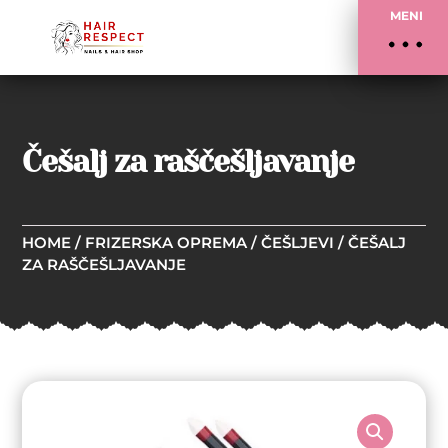
MENI
Češalj za raščešljavanje
HOME
/
FRIZERSKA OPREMA
/
ČEŠLJEVI
/ ČEŠALJ
ZA RAŠČEŠLJAVANJE