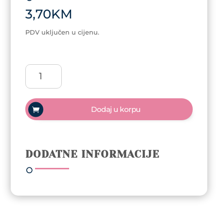
3,70
KM
PDV uključen u cijenu.
Češalj
za
raščešljavanje
količina
Dodaj u korpu
DODATNE INFORMACIJE