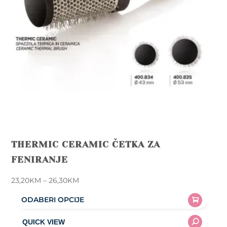
THERMIC CERAMIC ČETKA ZA
FENIRANJE
Price
23,20
KM
–
26,30
KM
range:
ODABERI OPCIJE
23,20KM
This
through