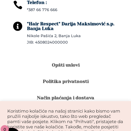
Telefon :

*387 66 776 666
"Hair Respect" Darija Maksimović s.p.

Banja Luka
Nikole Pašića 2, Banja Luka
JIB: 4508024000000
Opšti uslovi
Politika privatnosti
Način plaćanja i dostava
Koristimo kolačiće na našoj stranici kako bismo vam
Reklamacije i povrat robe
pružili najbolje iskustvo, tako što web pregledač
pamti vaše posjete. Klikom na "Prihvati", pristajete da
koristite sve naše kolačiće. Takođe, možete posjetiti
0
Garancija na kvalitet ekstenzija