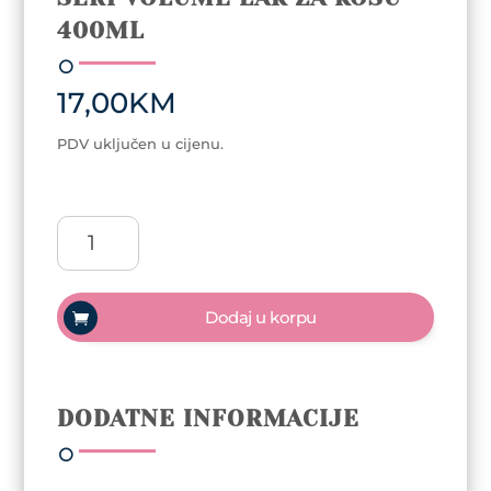
400ML
17,00
KM
PDV uključen u cijenu.
Seri
Volume
lak
za
Dodaj u korpu
kosu
400ml
količina
DODATNE INFORMACIJE