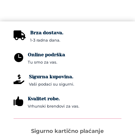
Brza dostava.

1-3 radna dana.
Online podrška

Tu smo za vas.
Sigurna kupovina.

Vaši podaci su sigurni.
Kvalitet robe.

Vrhunski brendovi za vas.
Sigurno kartično plaćanje