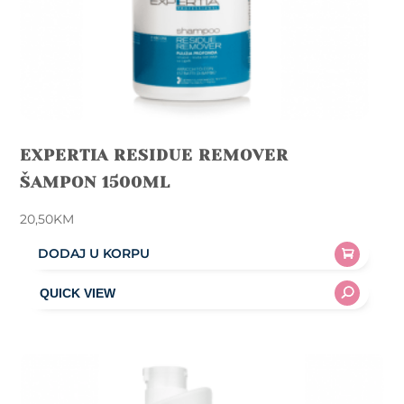
page
EXPERTIA RESIDUE REMOVER
ŠAMPON 1500ML
20,50
KM
DODAJ U KORPU