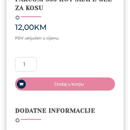
ZA KOSU
12,00
KM
PDV uključen u cijenu.
Farcom
555
hot
shape
Dodaj u korpu
gel
za
kosu
količina
DODATNE INFORMACIJE