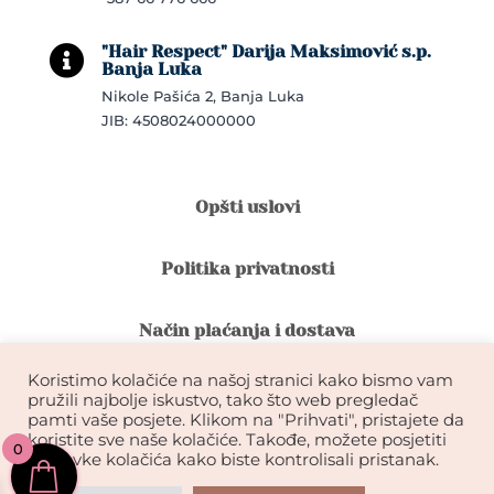
"Hair Respect" Darija Maksimović s.p.

Banja Luka
Nikole Pašića 2, Banja Luka
JIB: 4508024000000
Opšti uslovi
Politika privatnosti
Način plaćanja i dostava
Koristimo kolačiće na našoj stranici kako bismo vam
Reklamacije i povrat robe
pružili najbolje iskustvo, tako što web pregledač
pamti vaše posjete. Klikom na "Prihvati", pristajete da
koristite sve naše kolačiće. Takođe, možete posjetiti
0
Garancija na kvalitet ekstenzija
postavke kolačića kako biste kontrolisali pristanak.