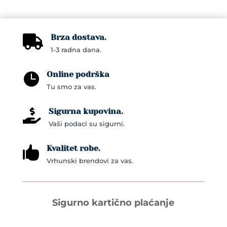
Brza dostava.

1-3 radna dana.
Online podrška

Tu smo za vas.
Sigurna kupovina.

Vaši podaci su sigurni.
Kvalitet robe.

Vrhunski brendovi za vas.
Sigurno kartično plaćanje