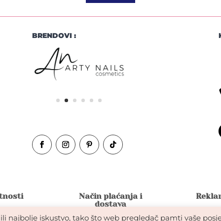
BRENDOVI :
atnosti
Način plaćanja i
Reklam
dostava
li najbolje iskustvo, tako što web pregledač pamti vaše posje