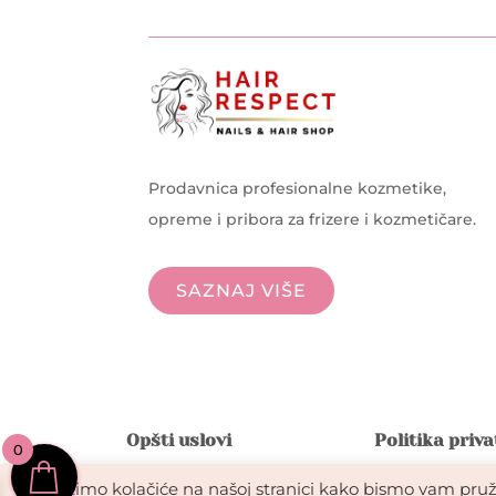
Prodavnica profesionalne kozmetike,
opreme i pribora za frizere i kozmetičare.
SAZNAJ VIŠE
Opšti uslovi
Politika priv
0
Koristimo kolačiće na našoj stranici kako bismo vam pruži