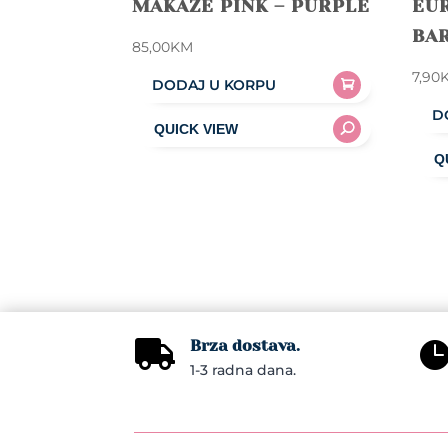
MAKAZE PINK – PURPLE
EUR
BA
85,00
KM
7,90
DODAJ U KORPU
D
Brza dostava.

1-3 radna dana.