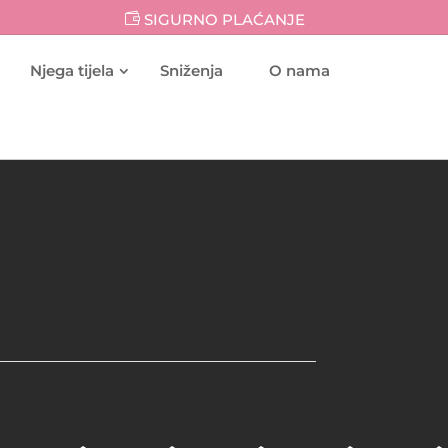
SIGURNO PLAĆANJE
Njega tijela
Sniženja
O nama