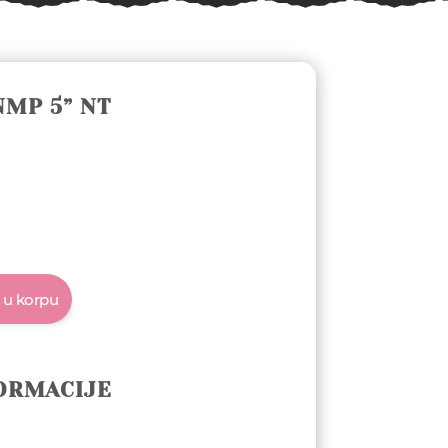
NMP 5” NT
 u korpu
ORMACIJE