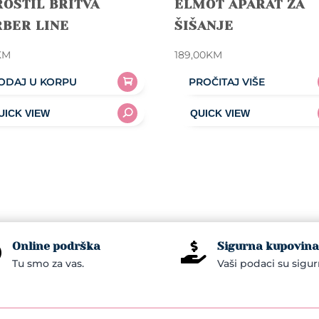
OSTIL BRITVA
ELMOT APARAT ZA
RBER LINE
ŠIŠANJE
KM
189,00
KM
ODAJ U KORPU
PROČITAJ VIŠE
Online podrška
Sigurna kupovina


Tu smo za vas.
Vaši podaci su sigur