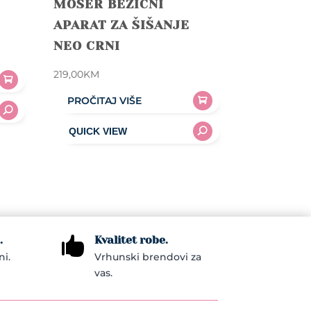
MOSER BEŽIČNI
APARAT ZA ŠIŠANJE
NEO CRNI
219,00
KM
PROČITAJ VIŠE
.
Kvalitet robe.

ni.
Vrhunski brendovi za
vas.