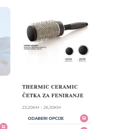
THERMIC CERAMIC
ČETKA ZA FENIRANJE
Price
23,20
KM
–
26,30
KM
range:
ODABERI OPCIJE
23,20KM
This