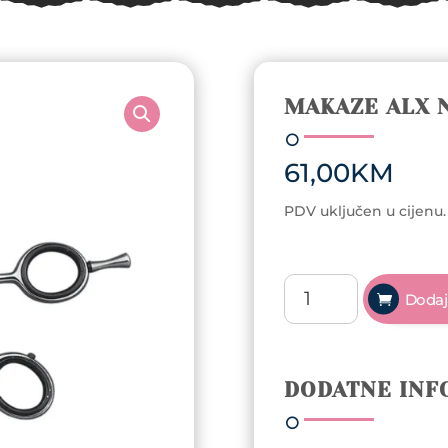
MAKAZE ALX 
61,00
KM
PDV uključen u cijenu.
Makaze
Dodaj
ALX
NMP
5''
NT
DODATNE INF
količina