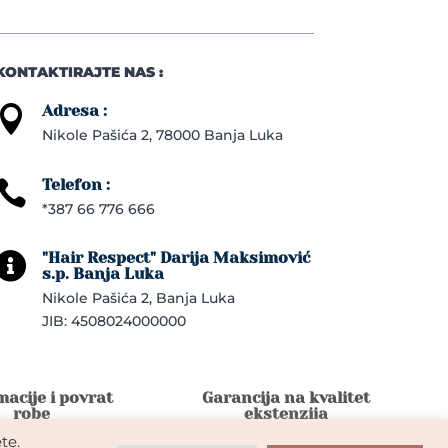
KONTAKTIRAJTE NAS :
Adresa :

Nikole Pašića 2, 78000 Banja Luka
Telefon :

*387 66 776 666
"Hair Respect" Darija Maksimović

s.p. Banja Luka
Nikole Pašića 2, Banja Luka
JIB: 4508024000000
acije i povrat
Garancija na kvalitet
robe
ekstenzija
te.