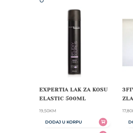
EXPERTIA LAK ZA KOSU
3FI
ELASTIC 500ML
ZL
19,50
KM
17,80
DODAJ U KORPU
D