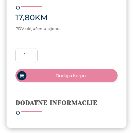
17,80
KM
PDV uključen u cijenu.
3Five
ukosnice
250g
zlatne
Dodaj u korpu
količina
DODATNE INFORMACIJE