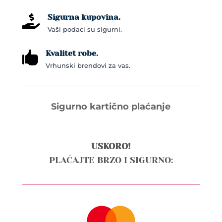
Sigurna kupovina.

Vaši podaci su sigurni.
Kvalitet robe.

Vrhunski brendovi za vas.
Sigurno kartično plaćanje
USKORO!
PLAĆAJTE BRZO I SIGURNO: