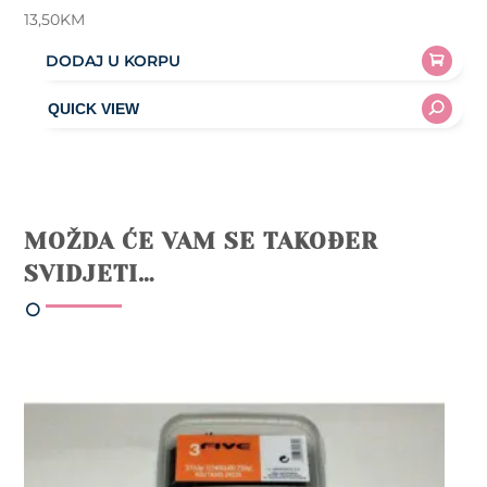
13,50
KM
DODAJ U KORPU
MOŽDA ĆE VAM SE TAKOĐER
SVIDJETI…