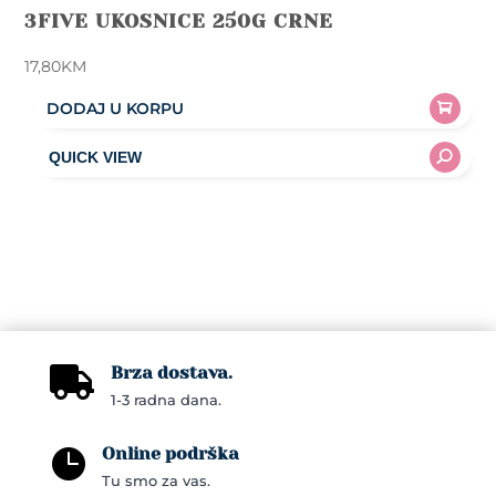
3FIVE UKOSNICE 250G CRNE
17,80
KM
DODAJ U KORPU
Brza dostava.

1-3 radna dana.
Online podrška

Tu smo za vas.