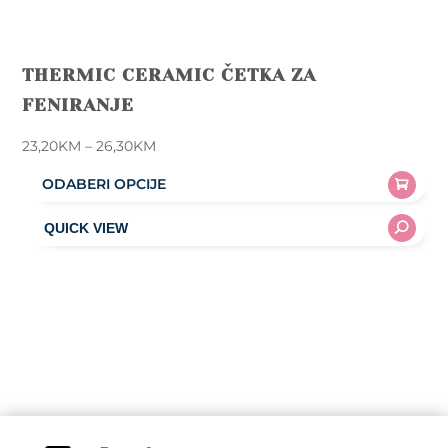
THERMIC CERAMIC ČETKA ZA
FENIRANJE
Price
23,20
KM
–
26,30
KM
range:
ODABERI OPCIJE
23,20KM
This
through
product
26,30KM
has
multiple
variants.
The
options
may
be