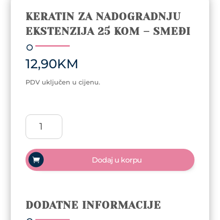
KERATIN ZA NADOGRADNJU
EKSTENZIJA 25 KOM – SMEĐI
12,90
KM
PDV uključen u cijenu.
Keratin
za
nadogradnju
ekstenzija
Dodaj u korpu
25
kom
-
Smeđi
DODATNE INFORMACIJE
količina