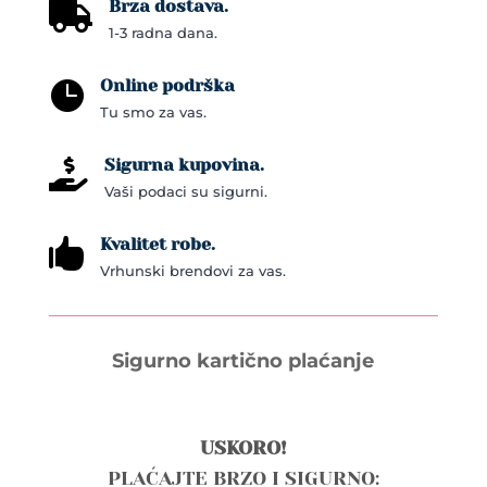
chosen
Brza dostava.

on
1-3 radna dana.
the
Online podrška
product

Tu smo za vas.
page
Sigurna kupovina.

Vaši podaci su sigurni.
Kvalitet robe.

Vrhunski brendovi za vas.
Sigurno kartično plaćanje
USKORO!
PLAĆAJTE BRZO I SIGURNO: