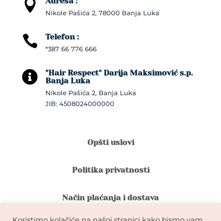
Adresa :

Nikole Pašića 2, 78000 Banja Luka
Telefon :

*387 66 776 666
"Hair Respect" Darija Maksimović s.p.

Banja Luka
Nikole Pašića 2, Banja Luka
JIB: 4508024000000
Opšti uslovi
Politika privatnosti
Način plaćanja i dostava
Koristimo kolačiće na našoj stranici kako bismo vam