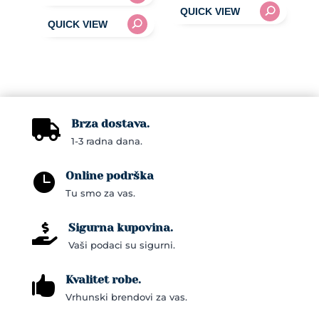
was:
is:
105,00KM.
95,00KM.
Brza dostava.

1-3 radna dana.
Online podrška

Tu smo za vas.
Sigurna kupovina.

Vaši podaci su sigurni.
Kvalitet robe.

Vrhunski brendovi za vas.