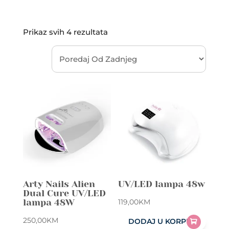
Sorted
Prikaz svih 4 rezultata
by
latest
Arty Nails Alien
UV/LED lampa 48w
Dual Cure UV/LED
lampa 48W
119,00
KM
250,00
KM
DODAJ U KORPU