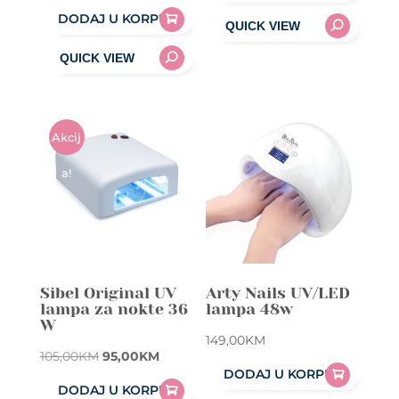
DODAJ U KORPU
Akcij
A!
Sibel Original UV
Arty Nails UV/LED
lampa za nokte 36
lampa 48w
W
149,00
KM
Original
Current
105,00
KM
95,00
KM
DODAJ U KORPU
price
price
DODAJ U KORPU