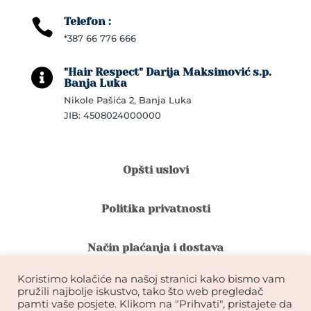
Telefon :

*387 66 776 666
"Hair Respect" Darija Maksimović s.p.

Banja Luka
Nikole Pašića 2, Banja Luka
JIB: 4508024000000
Opšti uslovi
Politika privatnosti
Način plaćanja i dostava
Koristimo kolačiće na našoj stranici kako bismo vam
Reklamacije i povrat robe
pružili najbolje iskustvo, tako što web pregledač
pamti vaše posjete. Klikom na "Prihvati", pristajete da