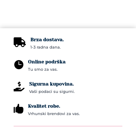
Brza dostava.

1-3 radna dana.
Online podrška

Tu smo za vas.
Sigurna kupovina.

Vaši podaci su sigurni.
Kvalitet robe.

Vrhunski brendovi za vas.