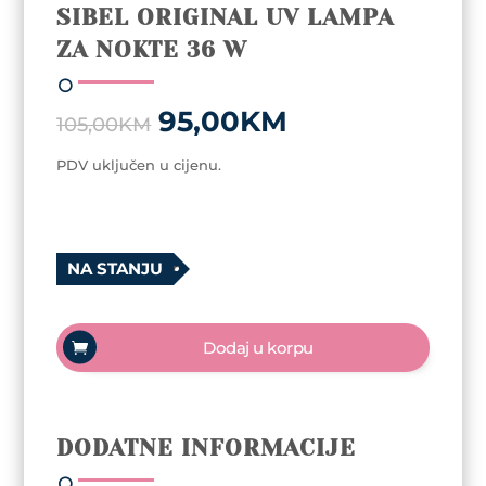
SIBEL ORIGINAL UV LAMPA
ZA NOKTE 36 W
Original
Current
95,00
KM
105,00
KM
price
price
was:
is:
PDV uključen u cijenu.
105,00KM.
95,00KM.
NA STANJU
Sibel
Original
Dodaj u korpu
UV
lampa
za
nokte
DODATNE INFORMACIJE
36
W