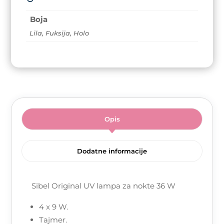
količina
Boja
Lila, Fuksija, Holo
Opis
Dodatne informacije
Sibel Original UV lampa za nokte 36 W
4 x 9 W.
Tajmer.