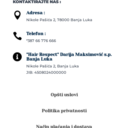
KONTAKTIRAJTE NAS :
Adresa :

Nikole Pašića 2, 78000 Banja Luka
Telefon :

*387 66 776 666
"Hair Respect" Darija Maksimović s.p.

Banja Luka
Nikole Pašića 2, Banja Luka
JIB: 4508024000000
Opšti uslovi
Politika privatnosti
Način plaćanja i dostava