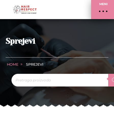
MENI
Sprejevi
HOME
SPREJEVI
Products
search