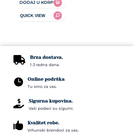
DODAJ U KORPU
Brza dostava.

1-3 radna dana.
Online podrška

Tu smo za vas.
Sigurna kupovina.

Vaši podaci su sigurni.
Kvalitet robe.

Vrhunski brendovi za vas.