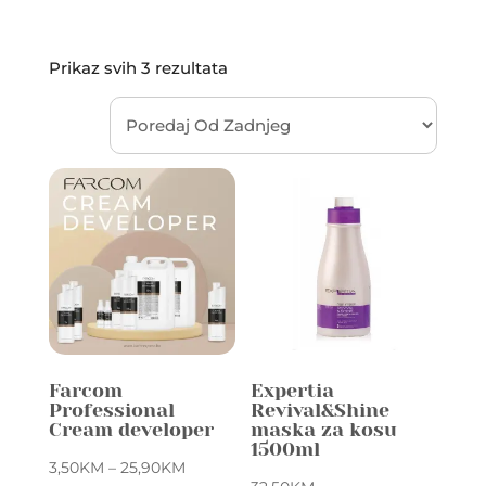
Sorted
Prikaz svih 3 rezultata
by
latest
Farcom
Expertia
Professional
Revival&Shine
Cream developer
maska za kosu
1500ml
Price
3,50
KM
–
25,90
KM