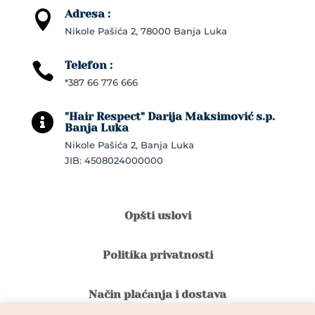
Adresa :

Nikole Pašića 2, 78000 Banja Luka
Telefon :

*387 66 776 666
"Hair Respect" Darija Maksimović s.p.

Banja Luka
Nikole Pašića 2, Banja Luka
JIB: 4508024000000
Opšti uslovi
Politika privatnosti
Način plaćanja i dostava