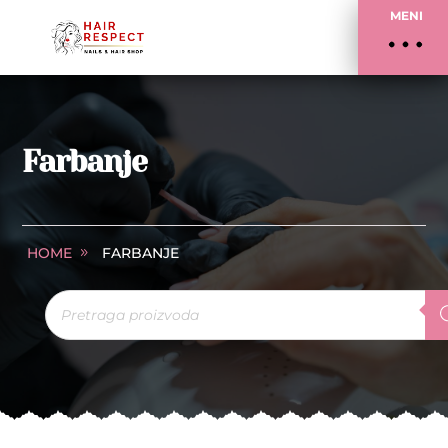
MENI
Farbanje
HOME
FARBANJE
Products
search