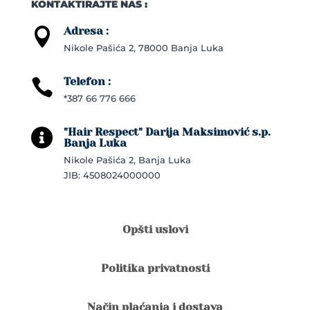
KONTAKTIRAJTE NAS :
Adresa :

Nikole Pašića 2, 78000 Banja Luka
Telefon :

*387 66 776 666
"Hair Respect" Darija Maksimović s.p.

Banja Luka
Nikole Pašića 2, Banja Luka
JIB: 4508024000000
Opšti uslovi
Politika privatnosti
Način plaćanja i dostava