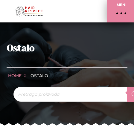
MENI
Ostalo
HOME
OSTALO
Products
search