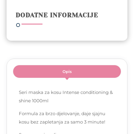
Intense
conditioning
DODATNE INFORMACIJE
&
shine
1000ml
količina
Opis
Seri maska za kosu Intense conditioning &
shine 1000ml
Formula za brzo djelovanje, daje sjajnu
kosu bez zapletanja za samo 3 minute!