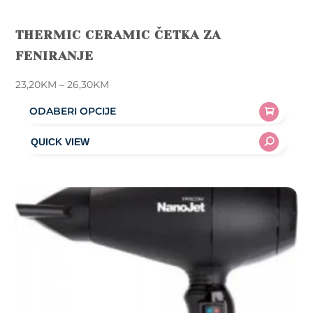
THERMIC CERAMIC ČETKA ZA
FENIRANJE
Price
23,20
KM
–
26,30
KM
range:
ODABERI OPCIJE
23,20KM
This
through
product
26,30KM
has
multiple
variants.
The
options
may
be
chosen