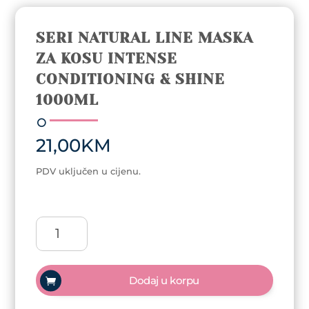
SERI NATURAL LINE MASKA
ZA KOSU INTENSE
CONDITIONING & SHINE
1000ML
21,00
KM
PDV uključen u cijenu.
Seri
Natural
Line
maska
Dodaj u korpu
za
kosu