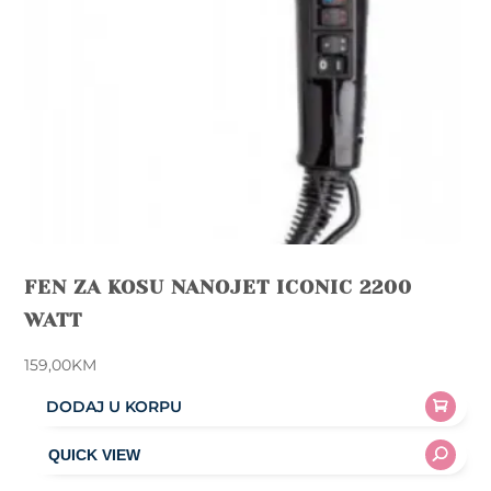
on
the
product
page
FEN ZA KOSU NANOJET ICONIC 2200
WATT
159,00
KM
DODAJ U KORPU