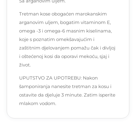
Sa arganovim uljem.
Tretman kose obogaćen marokanskim
arganovim uljem, bogatim vitaminom E,
omega -3 i omega-6 masnim kiselinama,
koje s poznatim omekšavajućim i
zaštitnim djelovanjem pomažu čak i divljoj
i oštećenoj kosi da oporavi mekoću, sjaj i
život.
UPUTSTVO ZA UPOTREBU: Nakon
šamponiranja nanesite tretman za kosu i
ostavite da djeluje 3 minute. Zatim isperite
mlakom vodom.