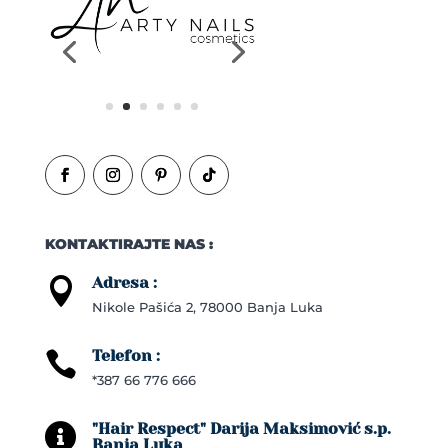
KONTAKTIRAJTE NAS :
Adresa :

Nikole Pašića 2, 78000 Banja Luka
Telefon :

*387 66 776 666
"Hair Respect" Darija Maksimović s.p.

Banja Luka