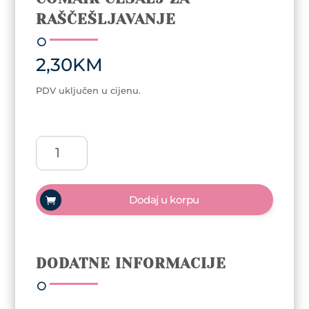
RAŠČEŠLJAVANJE
2,30
KM
PDV uključen u cijenu.
Comair
češalj
za
raščešljavanje
Dodaj u korpu
količina
DODATNE INFORMACIJE