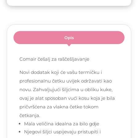
Opis
Comair češalj za raščešljavanje
Novi dodatak koji će vašu termičku i
profesionalnu četku uvijek održavati kao
novu. Zahvaljujući šiljcima u obliku kuke,
ovaj je alat sposoban vući kosu koja je bila
pričvršćena za vlakna četke tokom
četkanja.
Mala veličina idealna za bilo gdje
Njegovi šiljci uspijevaju pristupiti i