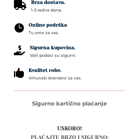
Brza dostava.

1-3 radna dana.
Online podrška

Tu smo za vas.
Sigurna kupovina.

Vaši podaci su sigurni.
Kvalitet robe.

Vrhunski brendovi za vas.
Sigurno kartično plaćanje
USKORO!
PLAĆAJTE BRZO I SIGURNO: