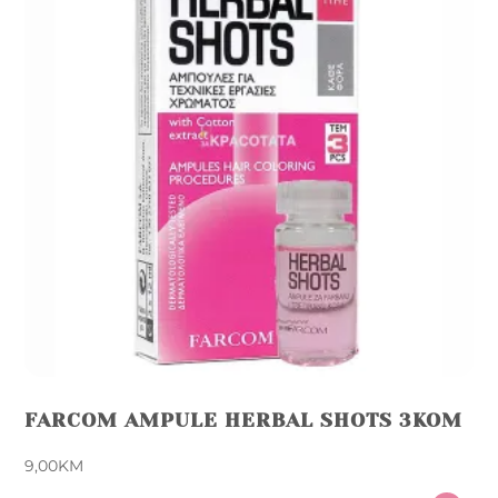
options
may
be
chosen
on
the
product
page
FARCOM AMPULE HERBAL SHOTS 3KOM
9,00
KM