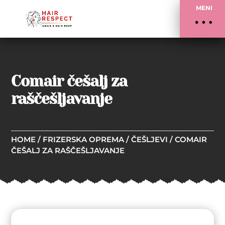
MENI
Comair češalj za
raščešljavanje
HOME
/
FRIZERSKA OPREMA
/
ČEŠLJEVI
/ COMAIR
ČEŠALJ ZA RAŠČEŠLJAVANJE