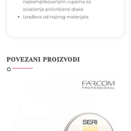
najkomplikovanijim rupama za
izvlačenje pričvršćene dlake
Izrađena od trajnog materijala
POVEZANI PROIZVODI