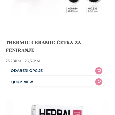
THERMIC CERAMIC ČETKA ZA
FENIRANJE
Price
23,20
KM
–
26,30
KM
range:
ODABERI OPCIJE
23,20KM
This
through
product
26,30KM
has
multiple
variants.
The