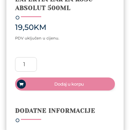
ABSOLUT 500ML
19,50
KM
PDV uključen u cijenu.
Expertia
lak
za
kosu
Dodaj u korpu
Absolut
500ml
količina
DODATNE INFORMACIJE