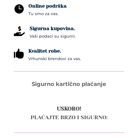
Online podrška

Tu smo za vas.
Sigurna kupovina.

Vaši podaci su sigurni.
Kvalitet robe.

Vrhunski brendovi za vas.
Sigurno kartično plaćanje
USKORO!
PLAĆAJTE BRZO I SIGURNO: