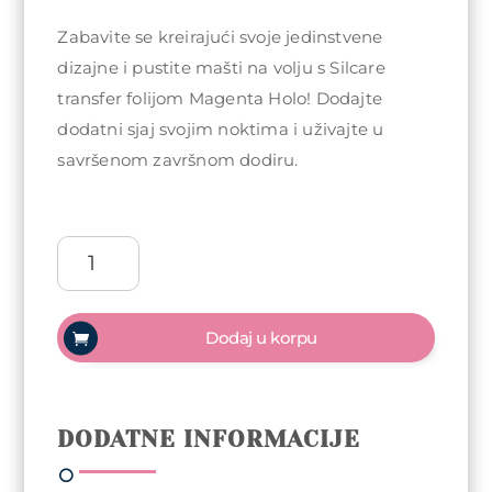
Zabavite se kreirajući svoje jedinstvene
dizajne i pustite mašti na volju s Silcare
transfer folijom Magenta Holo! Dodajte
dodatni sjaj svojim noktima i uživajte u
savršenom završnom dodiru.
Silcare
transfer
foliija
-
Dodaj u korpu
Magenta
Holo
200cm
količina
DODATNE INFORMACIJE