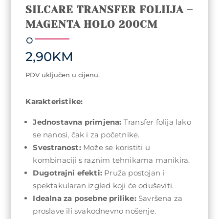
SILCARE TRANSFER FOLIIJA –
MAGENTA HOLO 200CM
2,90
KM
PDV uključen u cijenu.
Karakteristike:
Jednostavna primjena:
Transfer folija lako
se nanosi, čak i za početnike.
Svestranost:
Može se koristiti u
kombinaciji s raznim tehnikama manikira.
Dugotrajni efekti:
Pruža postojan i
spektakularan izgled koji će oduševiti.
Idealna za posebne prilike:
Savršena za
proslave ili svakodnevno nošenje.