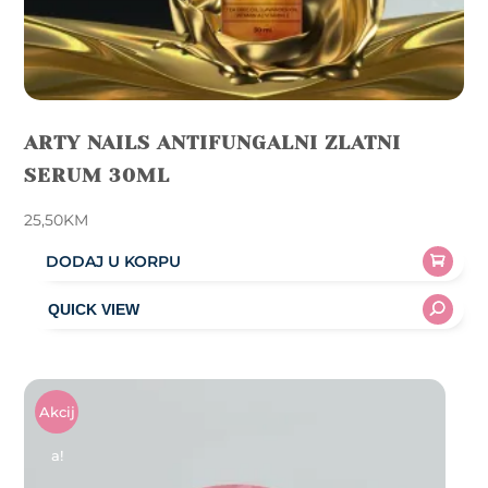
ARTY NAILS ANTIFUNGALNI ZLATNI
SERUM 30ML
25,50
KM
DODAJ U KORPU
Akcij
A!