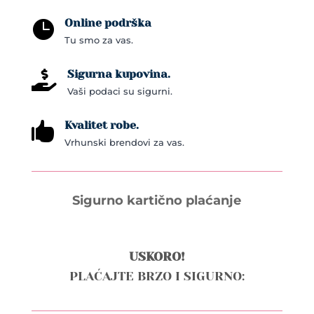
Online podrška

Tu smo za vas.
Sigurna kupovina.

Vaši podaci su sigurni.
Kvalitet robe.

Vrhunski brendovi za vas.
Sigurno kartično plaćanje
USKORO!
PLAĆAJTE BRZO I SIGURNO: