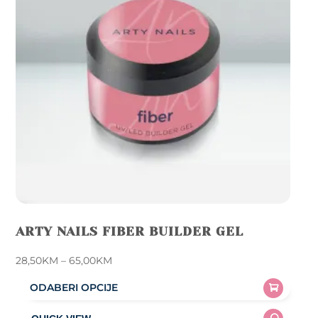
ARTY NAILS FIBER BUILDER GEL
Price
28,50
KM
–
65,00
KM
range:
ODABERI OPCIJE
28,50KM
This
through