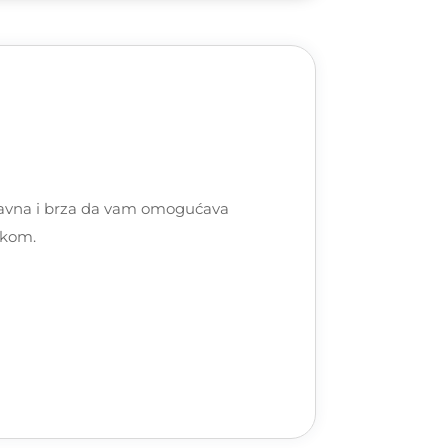
nostavna i brza da vam omogućava
skom.