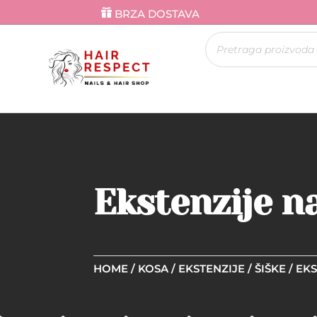
BRZA DOSTAVA
Products
search
Ekstenzije na
HOME
/
KOSA
/
EKSTENZIJE
/
ŠIŠKE
/ EKS