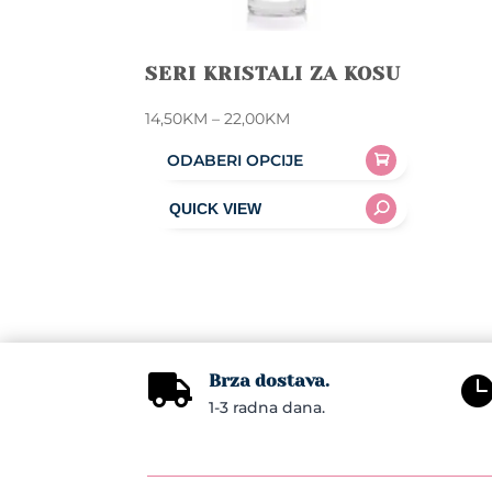
SERI KRISTALI ZA KOSU
Price
14,50
KM
–
22,00
KM
range:
ODABERI OPCIJE
14,50KM
This
through
product
22,00KM
has
multiple
variants.
The
options
Brza dostava.

may
1-3 radna dana.
be
chosen
on