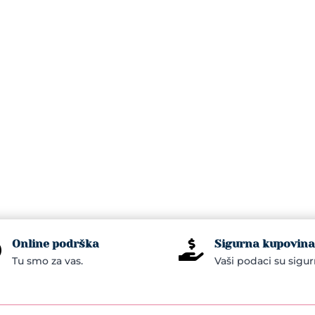
Online podrška
Sigurna kupovina


Tu smo za vas.
Vaši podaci su sigur