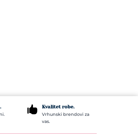
.
Kvalitet robe.

ni.
Vrhunski brendovi za
vas.