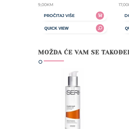
9,00
KM
17,00
PROČITAJ VIŠE
D
MOŽDA ĆE VAM SE TAKOĐE