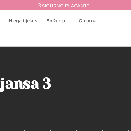
SIGURNO PLAĆANJE
Njega tijela
Sniženja
O nama
ijansa 3