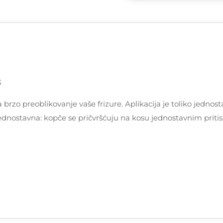
3
 za brzo preoblikovanje vaše frizure. Aplikacija je toliko jed
 jednostavna: kopče se pričvršćuju na kosu jednostavnim priti