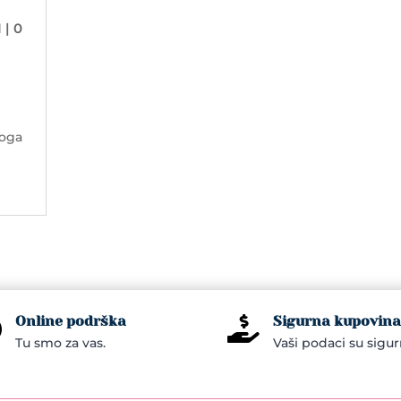
I
| 0
toga
Online podrška
Sigurna kupovina


Tu smo za vas.
Vaši podaci su sigur