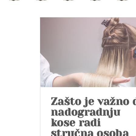
Zašto je važno 
nadogradnju
kose radi
stručna osoba