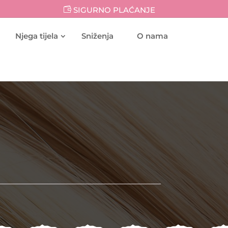
SIGURNO PLAĆANJE
Njega tijela
Sniženja
O nama