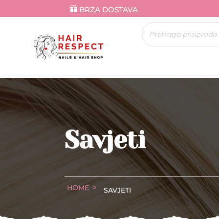
BRZA DOSTAVA
Products
search
Savjeti
HOME
SAVJETI