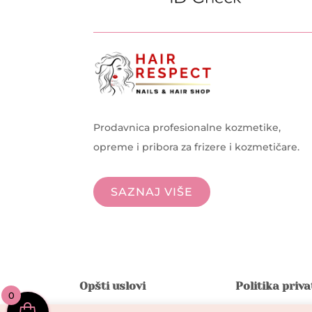
Prodavnica profesionalne kozmetike,
opreme i pribora za frizere i kozmetičare.
SAZNAJ VIŠE
Opšti uslovi
Politika priv
0