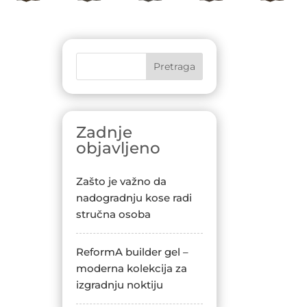
Pretraga
Zadnje
objavljeno
Zašto je važno da
nadogradnju kose radi
stručna osoba
ReformA builder gel –
moderna kolekcija za
izgradnju noktiju