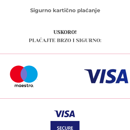
Sigurno kartično plaćanje
USKORO!
PLAĆAJTE BRZO I SIGURNO: