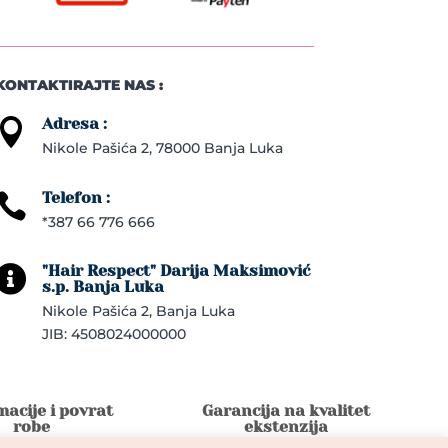
KONTAKTIRAJTE NAS :
Adresa :

Nikole Pašića 2, 78000 Banja Luka
Telefon :

*387 66 776 666
"Hair Respect" Darija Maksimović

s.p. Banja Luka
Nikole Pašića 2, Banja Luka
JIB: 4508024000000
acije i povrat
Garancija na kvalitet
robe
ekstenzija