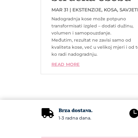
MAR 31
|
EKSTENZIJE
,
KOSA
,
SAVJET
COMMENTS
Nadogradnja kose može potpuno
transformisati izgled – dodati dužinu,
volumen i samopouzdanje.
Međutim, rezultat ne zavisi samo od
kvaliteta kose, već u velikoj mjeri i od 
ko radi nadogradnju.
READ MORE
Brza dostava.

1-3 radna dana.