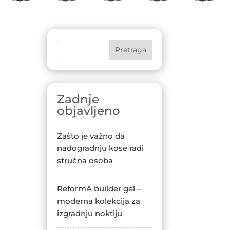
Pretraga
Zadnje
objavljeno
Zašto je važno da
nadogradnju kose radi
stručna osoba
ReformA builder gel –
moderna kolekcija za
izgradnju noktiju