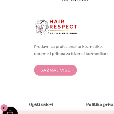
Prodavnica profesionalne kozmetike,
opreme i pribora za frizere i kozmetičare.
SAZNAJ VIŠE
Opšti uslovi
Politika priv
0