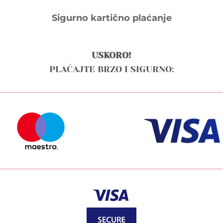
Sigurno kartično plaćanje
USKORO!
PLAĆAJTE BRZO I SIGURNO: