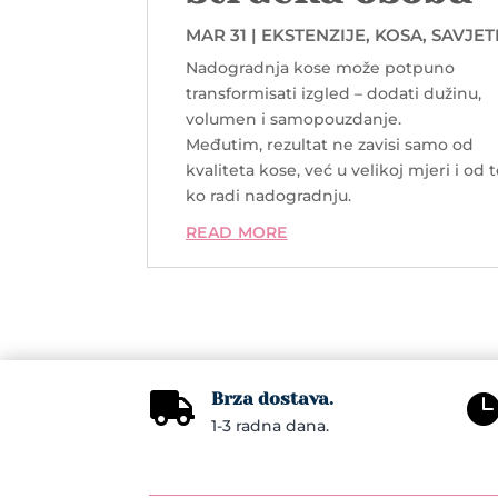
MAR 31
|
EKSTENZIJE
,
KOSA
,
SAVJET
COMMENTS
Nadogradnja kose može potpuno
transformisati izgled – dodati dužinu,
volumen i samopouzdanje.
Međutim, rezultat ne zavisi samo od
kvaliteta kose, već u velikoj mjeri i od 
ko radi nadogradnju.
READ MORE
Brza dostava.

1-3 radna dana.