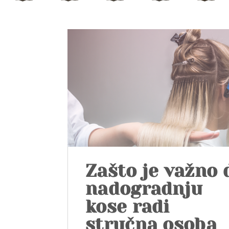
Zašto je važno 
nadogradnju
kose radi
stručna osoba