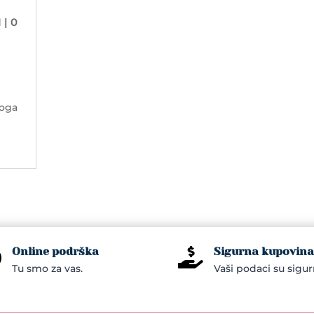
I
| 0
toga
Online podrška
Sigurna kupovina


Tu smo za vas.
Vaši podaci su sigur