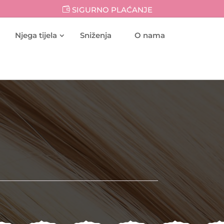
SIGURNO PLAĆANJE
Njega tijela
Sniženja
O nama