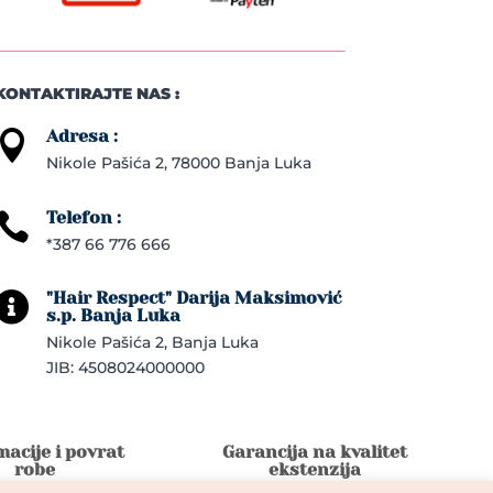
KONTAKTIRAJTE NAS :
Adresa :

Nikole Pašića 2, 78000 Banja Luka
Telefon :

*387 66 776 666
"Hair Respect" Darija Maksimović

s.p. Banja Luka
Nikole Pašića 2, Banja Luka
JIB: 4508024000000
acije i povrat
Garancija na kvalitet
robe
ekstenzija