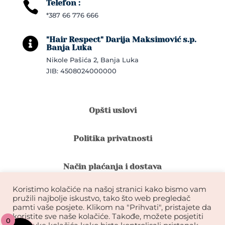
Telefon :

*387 66 776 666
"Hair Respect" Darija Maksimović s.p.

Banja Luka
Nikole Pašića 2, Banja Luka
JIB: 4508024000000
Opšti uslovi
Politika privatnosti
Način plaćanja i dostava
Koristimo kolačiće na našoj stranici kako bismo vam
Reklamacije i povrat robe
pružili najbolje iskustvo, tako što web pregledač
pamti vaše posjete. Klikom na "Prihvati", pristajete da
koristite sve naše kolačiće. Takođe, možete posjetiti
0
Garancija na kvalitet ekstenzija