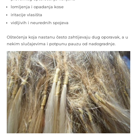
lomljenja i opadanja kose
iritacije vlasišta
vidljivih i neurednih spojeva
Oštećenja koja nastanu često zahtijevaju dug oporavak, a u
nekim slučajevima i potpunu pauzu od nadogradnje.