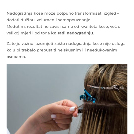
Nadogradnja kose može potpuno transformisati izgled –
dodati dužinu, volumen i samopouzdanje.
Međutim, rezultat ne zavisi samo od kvaliteta kose, već u
velikoj mjeri i od toga
ko radi nadogradnju
.
Zato je važno razumjeti zašto nadogradnja kose nije usluga
koju bi trebalo prepustiti neiskusnim ili needukovanim
osobama.