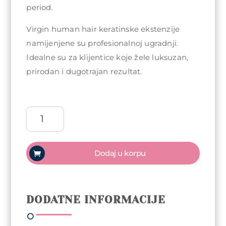
period.
Virgin human hair keratinske ekstenzije
namijenjene su profesionalnoj ugradnji.
Idealne su za klijentice koje žele luksuzan,
prirodan i dugotrajan rezultat.
Virgin
human
hair
ekstenzije
Dodaj u korpu
(keratin)
50cm
-
Nijansa
DODATNE INFORMACIJE
16
25kom
količina