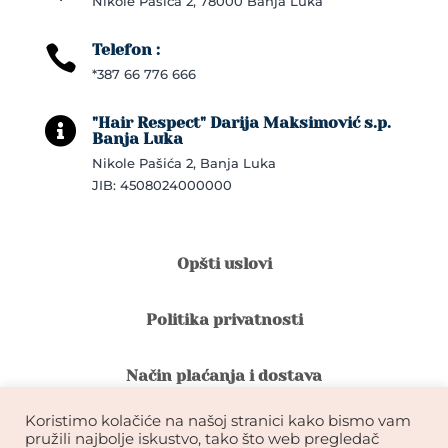
Nikole Pašića 2, 78000 Banja Luka
Telefon :

*387 66 776 666
"Hair Respect" Darija Maksimović s.p.

Banja Luka
Nikole Pašića 2, Banja Luka
JIB: 4508024000000
Opšti uslovi
Politika privatnosti
Način plaćanja i dostava
Koristimo kolačiće na našoj stranici kako bismo vam
Reklamacije i povrat robe
pružili najbolje iskustvo, tako što web pregledač