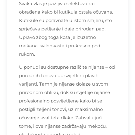
Svaka vlas je pažljivo selektovana i
obrađena kako bi kutikula ostala očuvana.
Kutikule su poravnate u istom smjeru, što
sprječava petljanje i daje prirodan pad.
Upravo zbog toga kosa je izuzetno
mekana, svilenkasta i prekrasna pod
rukom.
U ponudi su dostupne različite nijanse – od
prirodnih tonova do svijetlih i plavih
varijanti. Tamnije nijanse dolaze u svom
prirodnom obliku, dok su svjetlije nijanse
profesionalno posvijetljene kako bi se
postigli željeni tonovi, uz maksimalno
očuvanje kvaliteta dlake. Zahvaljujući
tome, i ove nijanse zadržavaju mekoću,
elastičnost i prirodan izgled.