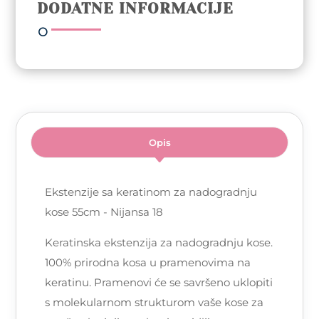
DODATNE INFORMACIJE
Nijansa
18
|
25kom
količina
Opis
Ekstenzije sa keratinom za nadogradnju
kose 55cm - Nijansa 18
Keratinska ekstenzija za nadogradnju kose.
100% prirodna kosa u pramenovima na
keratinu. Pramenovi će se savršeno uklopiti
s molekularnom strukturom vaše kose za