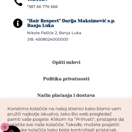

*387 66 776 666
"Hair Respect" Darija Maksimović s.p.

Banja Luka
Nikole Pašića 2, Banja Luka
JIB: 4508024000000
Opšti uslovi
Politika privatnosti
Način plaćanja i dostava
Koristimo kolačiće na našoj stranici kako bismo vam
Reklamacije i povrat robe
pružili najbolje iskustvo, tako što web pregledač
pamti vaše posjete. Klikom na "Prihvati", pristajete da
koristite sve naše kolačiće. Takođe, možete posjetiti
0
Garancija na kvalitet ekstenzija
postavke kolačića kako biste kontrolisali pristanak.