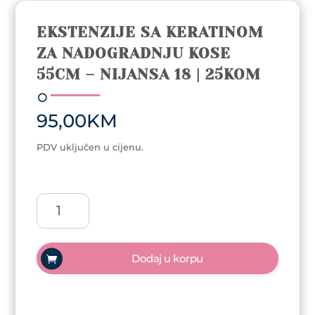
EKSTENZIJE SA KERATINOM
ZA NADOGRADNJU KOSE
55CM – NIJANSA 18 | 25KOM
95,00
KM
PDV uključen u cijenu.
Ekstenzije
sa
keratinom
za
Dodaj u korpu
nadogradnju
kose
55cm
-