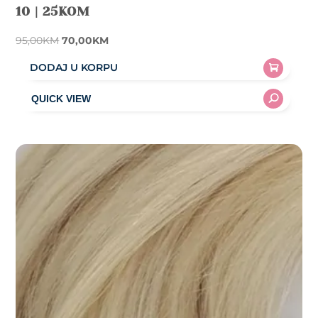
10 | 25KOM
Original
Current
95,00
KM
70,00
KM
price
price
DODAJ U KORPU
was:
is:
95,00KM.
70,00KM.