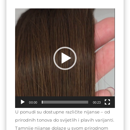
Video
Player
00:00
00:23
U ponudi su dostupne različite nijanse – od
prirodnih tonova do svijetlih i plavih varijanti.
Tamnije nijanse dolaze u svom prirodnom