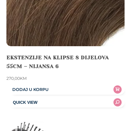
page
EKSTENZIJE NA KLIPSE 8 DIJELOVA
55CM – NIJANSA 6
270,00
KM
DODAJ U KORPU