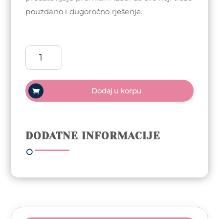
pouzdano i dugoročno rješenje.
Virgin
Hair
ekstenzije
na
Dodaj u korpu
klipse
8
dijelova
50cm
DODATNE INFORMACIJE
-
Nijansa
2
količina