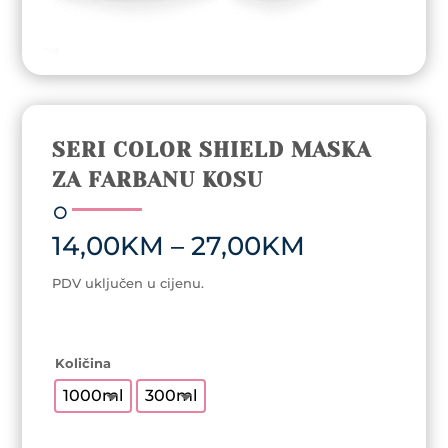
SERI COLOR SHIELD MASKA
ZA FARBANU KOSU
Price
14,00
KM
–
27,00
KM
range:
14,00KM
PDV uključen u cijenu.
through
27,00KM
Količina
1000ml
300ml