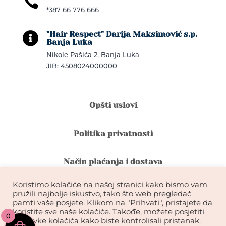

*387 66 776 666
"Hair Respect" Darija Maksimović s.p.

Banja Luka
Nikole Pašića 2, Banja Luka
JIB: 4508024000000
Opšti uslovi
Politika privatnosti
Način plaćanja i dostava
Koristimo kolačiće na našoj stranici kako bismo vam
Reklamacije i povrat robe
pružili najbolje iskustvo, tako što web pregledač
pamti vaše posjete. Klikom na "Prihvati", pristajete da
koristite sve naše kolačiće. Takođe, možete posjetiti
0
Garancija na kvalitet ekstenzija
postavke kolačića kako biste kontrolisali pristanak.