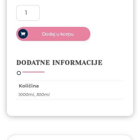
Seri
Color
shield
maska
Dodaj u korpu
za
farbanu
kosu
količina
DODATNE INFORMACIJE
Količina
1000ml, 300ml