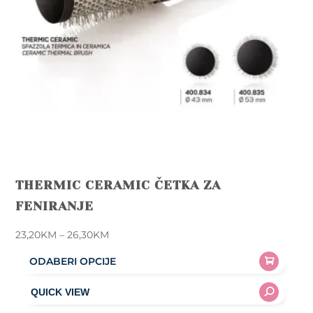
THERMIC CERAMIC ČETKA ZA
FENIRANJE
Price
23,20
KM
–
26,30
KM
range:
ODABERI OPCIJE
23,20KM
This
through
product
26,30KM