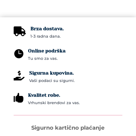
The
options
may
Brza dostava.
be

1-3 radna dana.
chosen
on
Online podrška

the
Tu smo za vas.
product
page
Sigurna kupovina.

Vaši podaci su sigurni.
Kvalitet robe.

Vrhunski brendovi za vas.
Sigurno kartično plaćanje