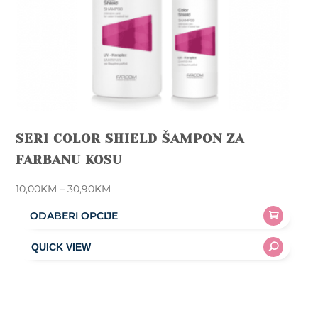
product
page
SERI COLOR SHIELD ŠAMPON ZA
FARBANU KOSU
Price
10,00
KM
–
30,90
KM
range:
ODABERI OPCIJE
10,00KM
This
through
product
30,90KM
has
multiple
variants.