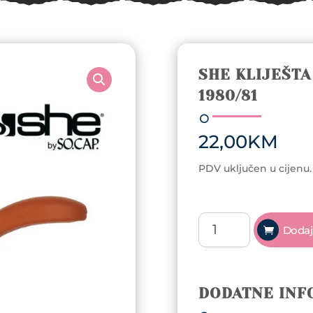
SHE KLIJEŠT
1980/81
22,00
KM
PDV uključen u cijenu.
SHE
Dodaj
Kliješta
za
nadogradnju
kose
DODATNE INF
1980/81