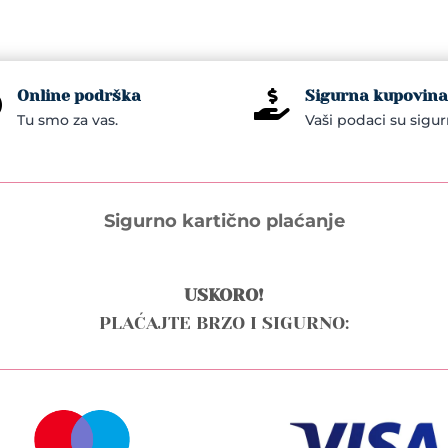
Online podrška
Sigurna kupovina


Tu smo za vas.
Vaši podaci su sigur
Sigurno kartično plaćanje
USKORO!
PLAĆAJTE BRZO I SIGURNO: