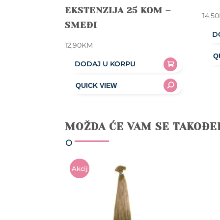
EKSTENZIJA 25 KOM –
14,50
SMEĐI
D
12,90
KM
DODAJ U KORPU
MOŽDA ĆE VAM SE TAKOĐE
Akcij
A!