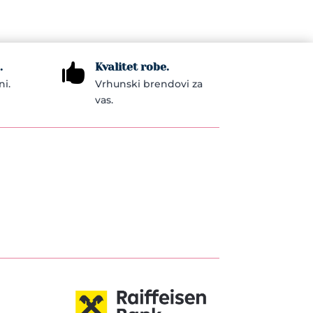
.
Kvalitet robe.

ni.
Vrhunski brendovi za
vas.