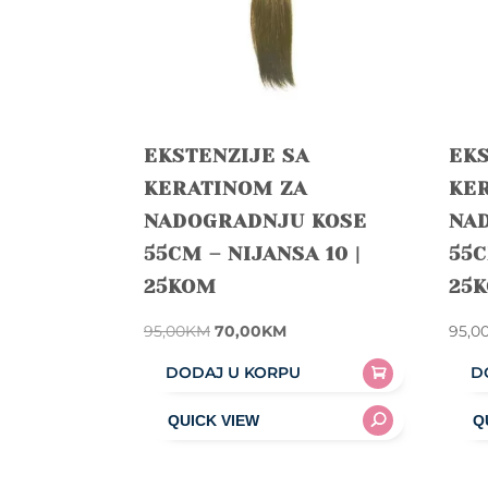
EKSTENZIJE SA
EKS
KERATINOM ZA
KE
NADOGRADNJU KOSE
NA
55CM – NIJANSA 10 |
55C
25KOM
25
Original
Current
95,00
KM
70,00
KM
95,0
price
price
DODAJ U KORPU
D
was:
is:
95,00KM.
70,00KM.