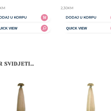
KM
2,30
KM
ODAJ U KORPU
DODAJ U KORPU
R SVIDJETI…