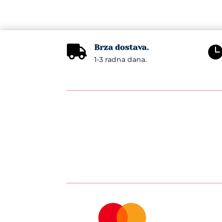
Brza dostava.

1-3 radna dana.