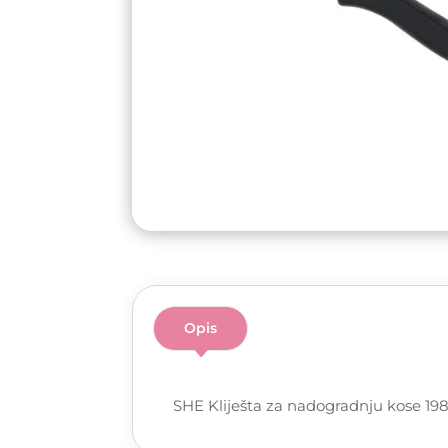
Opis
SHE Kliješta za nadogradnju kose 19