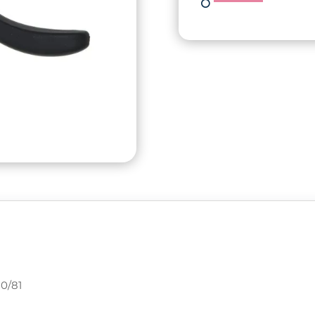
količina
80/81