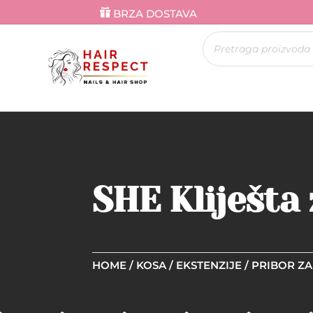
BRZA DOSTAVA
Products
search
SHE Kliješta
HOME
/
KOSA
/
EKSTENZIJE
/
PRIBOR Z