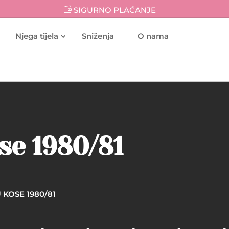
SIGURNO PLAĆANJE
Njega tijela
Sniženja
O nama
se 1980/81
KOSE 1980/81