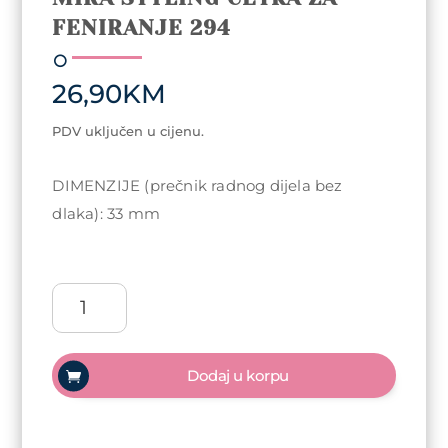
FENIRANJE 294
26,90
KM
PDV uključen u cijenu.
DIMENZIJE (prečnik radnog dijela bez
dlaka): 33 mm
Mira
Styling
četka
za
Dodaj u korpu
feniranje
294
količina