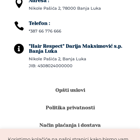
Adresa :

Nikole Pašića 2, 78000 Banja Luka
Telefon :

*387 66 776 666
"Hair Respect" Darija Maksimović s.p.

Banja Luka
Nikole Pašića 2, Banja Luka
JIB: 4508024000000
Opšti uslovi
Politika privatnosti
Način plaćanja i dostava
Koristimo kolačiće na našoj stranici kako bismo vam