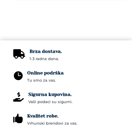
Brza dostava.

1-3 radna dana.
Online podrška

Tu smo za vas.
Sigurna kupovina.

Vaši podaci su sigurni.
Kvalitet robe.

Vrhunski brendovi za vas.