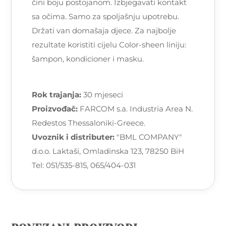
čini boju postojanom. Izbjegavati kontakt
sa očima. Samo za spoljašnju upotrebu.
Držati van domašaja djece. Za najbolje
rezultate koristiti cijelu Color-sheen liniju:
šampon, kondicioner i masku.
Rok trajanja:
30 mjeseci
Proizvođač:
FARCOM s.a. Industria Area N.
Redestos Thessaloniki-Greece.
Uvoznik i distributer:
"BML COMPANY"
d.o.o. Laktaši, Omladinska 123, 78250 BiH
Tel: 051/535-815, 065/404-031