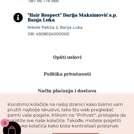
*387 66 776 666
"Hair Respect" Darija Maksimović s.p.

Banja Luka
Nikole Pašića 2, Banja Luka
JIB: 4508024000000
Opšti uslovi
Politika privatnosti
Način plaćanja i dostava
Koristimo kolačiće na našoj stranici kako bismo vam
Reklamacije i povrat robe
pružili najbolje iskustvo, tako što web pregledač
pamti vaše posjete. Klikom na "Prihvati", pristajete da
koristite sve naše kolačiće. Takođe, možete posjetiti
0
Garancija na kvalitet ekstenzija
postavke kolačića kako biste kontrolisali pristanak.