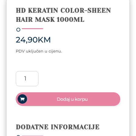
HD KERATIN COLOR-SHEEN
HAIR MASK 1000ML
24,90
KM
PDV uključen u cijenu.
HD
KERATIN
COLOR-
SHEEN
Dodaj u korpu
HAIR
MASK
1000ml
količina
DODATNE INFORMACIJE