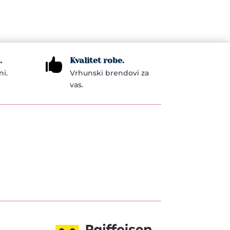
.
Kvalitet robe.

ni.
Vrhunski brendovi za
vas.