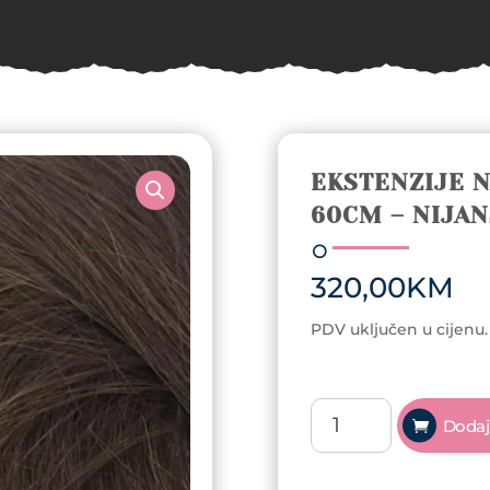
EKSTENZIJE N
60CM – NIJAN
320,00
KM
PDV uključen u cijenu.
Ekstenzije
Dodaj
na
klipse
8