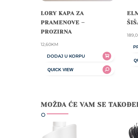
LORY KAPA ZA
EL
PRAMENOVE –
ŠIŠ
PROZIRNA
189,
12,60
KM
P
DODAJ U KORPU
MOŽDA ĆE VAM SE TAKOĐE