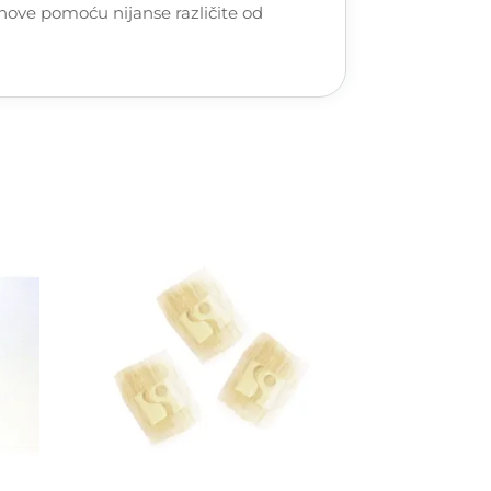
amenove pomoću nijanse različite od