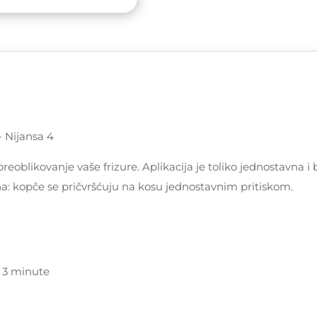
- Nijansa 4
 preoblikovanje vaše frizure. Aplikacija je toliko jednostavn
na: kopče se pričvršćuju na kosu jednostavnim pritiskom.
- 3 minute