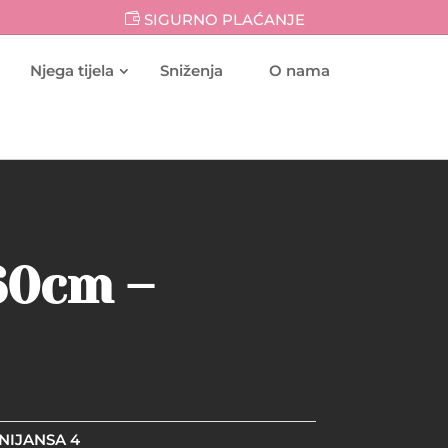
SIGURNO PLAĆANJE
Njega tijela
Sniženja
O nama
 60cm –
 NIJANSA 4