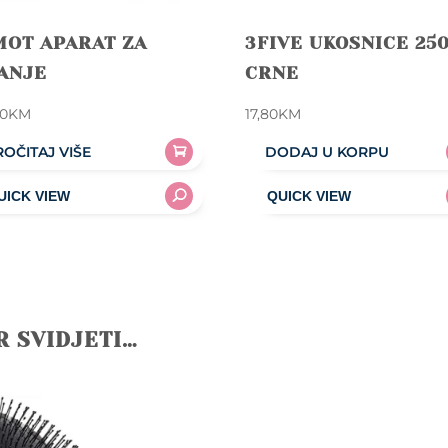
MOT APARAT ZA
3FIVE UKOSNICE 25
ANJE
CRNE
00
KM
17,80
KM
ROČITAJ VIŠE
DODAJ U KORPU
R SVIDJETI…