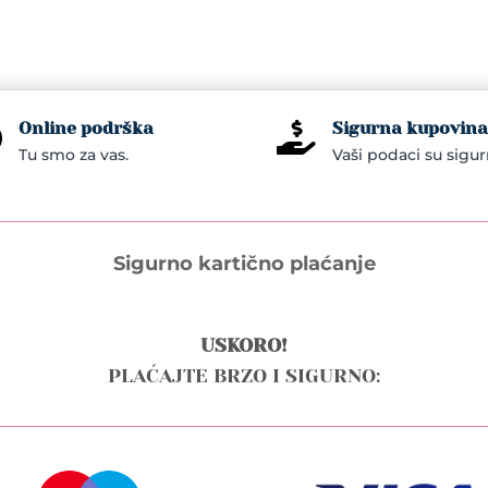
Online podrška
Sigurna kupovina


Tu smo za vas.
Vaši podaci su sigur
Sigurno kartično plaćanje
USKORO!
PLAĆAJTE BRZO I SIGURNO: