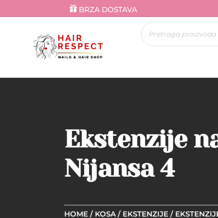
BRZA DOSTAVA
Products
search
Ekstenzije na
Nijansa 4
HOME
/
KOSA
/
EKSTENZIJE
/
EKSTENZIJ