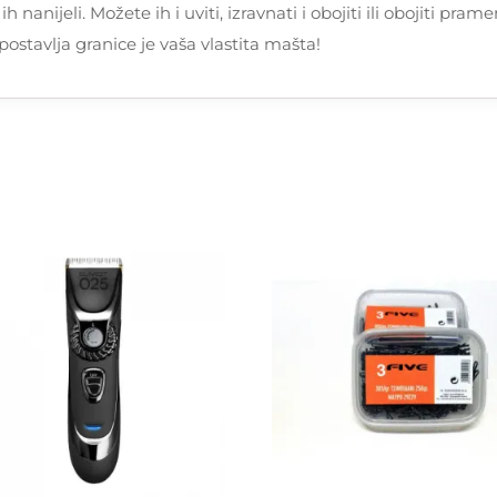
h nanijeli. Možete ih i uviti, izravnati i obojiti ili obojiti pr
postavlja granice je vaša vlastita mašta!