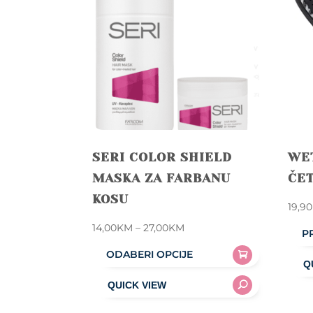
SERI COLOR SHIELD
WE
MASKA ZA FARBANU
ČE
KOSU
19,90
Price
14,00
KM
–
27,00
KM
P
range:
ODABERI OPCIJE
14,00KM
This
through
product
27,00KM
has