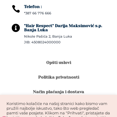
Telefon :

*387 66 776 666
"Hair Respect" Darija Maksimović s.p.

Banja Luka
Nikole Pašića 2, Banja Luka
JIB: 4508024000000
Opšti uslovi
Politika privatnosti
Način plaćanja i dostava
Koristimo kolačiće na našoj stranici kako bismo vam
Reklamacije i povrat robe
pružili najbolje iskustvo, tako što web pregledač
pamti vaše posjete. Klikom na "Prihvati", pristajete da