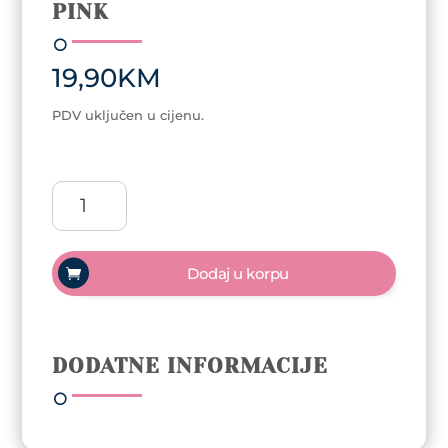
PINK
19,90
KM
PDV uključen u cijenu.
Četka
za
raščešljavanje
Olivia
Dodaj u korpu
Garden
Fingerbrush
Kids
Mini
DODATNE INFORMACIJE
–
Pink
količina