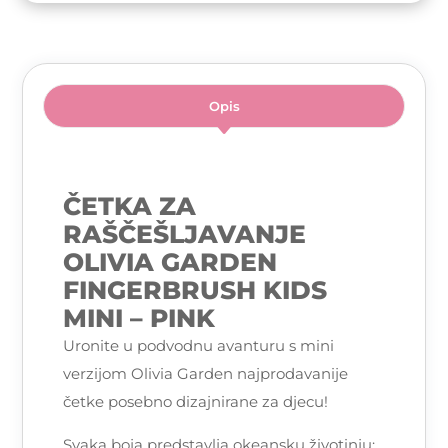
Opis
ČETKA ZA
RAŠČEŠLJAVANJE
OLIVIA GARDEN
FINGERBRUSH KIDS
MINI – PINK
Uronite u podvodnu avanturu s mini
verzijom Olivia Garden najprodavanije
četke posebno dizajnirane za djecu!
Svaka boja predstavlja okeansku životinju: