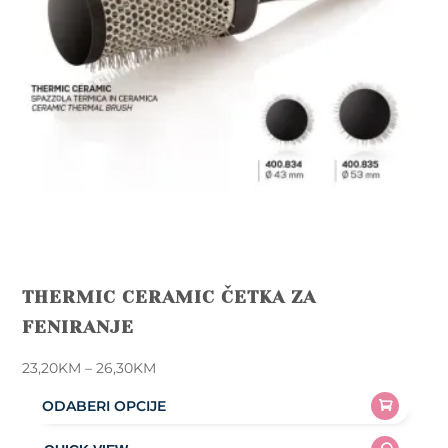
THERMIC CERAMIC ČETKA ZA
FENIRANJE
Price
23,20
KM
–
26,30
KM
range:
ODABERI OPCIJE
23,20KM
This
through