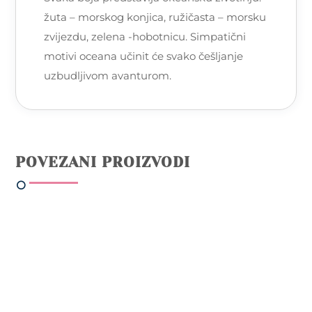
žuta – morskog konjica, ružičasta – morsku
zvijezdu, zelena -hobotnicu. Simpatični
motivi oceana učinit će svako češljanje
uzbudljivom avanturom.
POVEZANI PROIZVODI