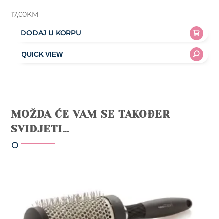
17,00
KM
DODAJ U KORPU
MOŽDA ĆE VAM SE TAKOĐER
SVIDJETI…