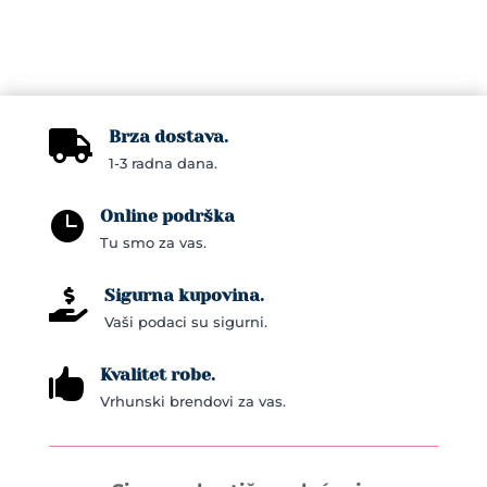
Brza dostava.

1-3 radna dana.
Online podrška

Tu smo za vas.
Sigurna kupovina.

Vaši podaci su sigurni.
Kvalitet robe.

Vrhunski brendovi za vas.