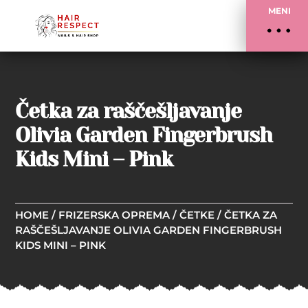
MENI
Četka za raščešljavanje
Olivia Garden Fingerbrush
Kids Mini – Pink
HOME
/
FRIZERSKA OPREMA
/
ČETKE
/ ČETKA ZA
RAŠČEŠLJAVANJE OLIVIA GARDEN FINGERBRUSH
KIDS MINI – PINK