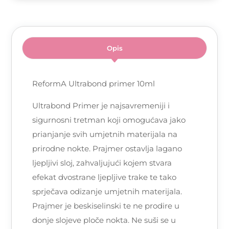
Opis
ReformA Ultrabond primer 10ml
Ultrabond Primer je najsavremeniji i
sigurnosni tretman koji omogućava jako
prianjanje svih umjetnih materijala na
prirodne nokte. Prajmer ostavlja lagano
ljepljivi sloj, zahvaljujući kojem stvara
efekat dvostrane ljepljive trake te tako
sprječava odizanje umjetnih materijala.
Prajmer je beskiselinski te ne prodire u
donje slojeve ploče nokta. Ne suši se u