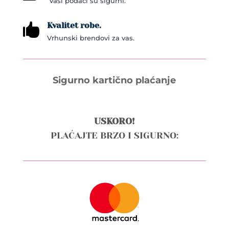
Vaši podaci su sigurni.
Kvalitet robe.

Vrhunski brendovi za vas.
Sigurno kartično plaćanje
USKORO!
PLAĆAJTE BRZO I SIGURNO: