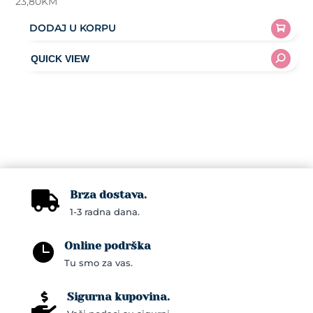
23,80
KM
DODAJ U KORPU
Brza dostava.

1-3 radna dana.
Online podrška

Tu smo za vas.
Sigurna kupovina.
