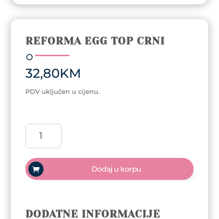
REFORMA EGG TOP CRNI
32,80
KM
PDV uključen u cijenu.
ReformA
Egg
top
crni
Dodaj u korpu
količina
DODATNE INFORMACIJE