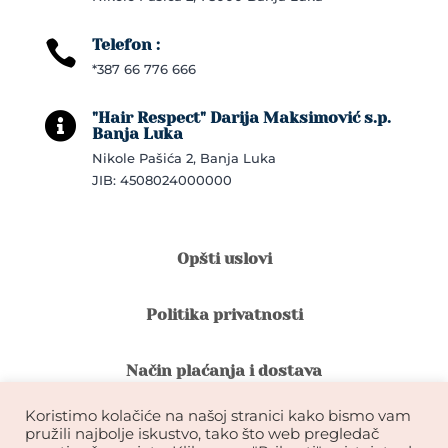
Telefon :

*387 66 776 666
"Hair Respect" Darija Maksimović s.p.

Banja Luka
Nikole Pašića 2, Banja Luka
JIB: 4508024000000
Opšti uslovi
Politika privatnosti
Način plaćanja i dostava
Koristimo kolačiće na našoj stranici kako bismo vam
Reklamacije i povrat robe
pružili najbolje iskustvo, tako što web pregledač