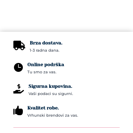
Brza dostava.

1-3 radna dana.
Online podrška

Tu smo za vas.
Sigurna kupovina.

Vaši podaci su sigurni.
Kvalitet robe.

Vrhunski brendovi za vas.