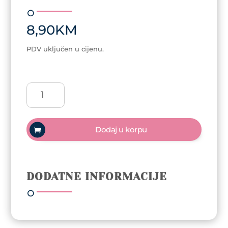
8,90
KM
PDV uključen u cijenu.
Gabrielle
keramička
olovka
količina
Dodaj u korpu
DODATNE INFORMACIJE