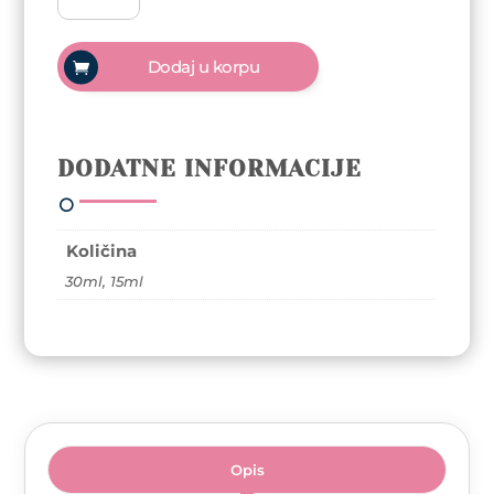
Builder
gel
-
Dodaj u korpu
Milky
White
TPO
i
DODATNE INFORMACIJE
HEMA
FREE
količina
Količina
30ml, 15ml
Opis