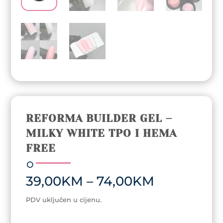
REFORMA BUILDER GEL –
MILKY WHITE TPO I HEMA
FREE
Price
39,00
KM
–
74,00
KM
range:
39,00KM
PDV uključen u cijenu.
through