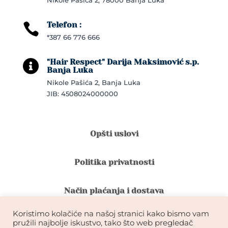
Nikole Pašića 2, 78000 Banja Luka
Telefon :

*387 66 776 666
"Hair Respect" Darija Maksimović s.p.

Banja Luka
Nikole Pašića 2, Banja Luka
JIB: 4508024000000
Opšti uslovi
Politika privatnosti
Način plaćanja i dostava
Koristimo kolačiće na našoj stranici kako bismo vam
Reklamacije i povrat robe
pružili najbolje iskustvo, tako što web pregledač