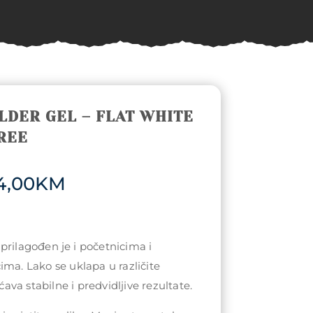
LDER GEL – FLAT WHITE
REE
Price
4,00
KM
range:
39,00KM
through
74,00KM
prilagođen je i početnicima i
ima. Lako se uklapa u različite
va stabilne i predvidljive rezultate.