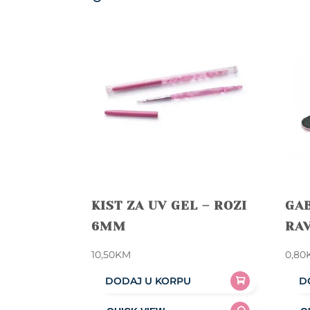
KIST ZA UV GEL – ROZI
GAB
6MM
RAV
10,50
KM
0,80
DODAJ U KORPU
D