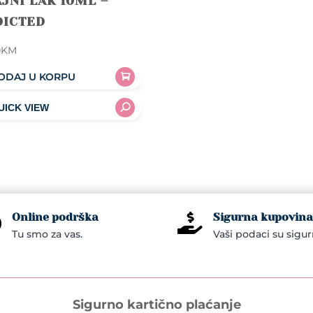
JNI LAK 10ML –
DICTED
0
KM
ODAJ U KORPU
Online podrška
Sigurna kupovina


Tu smo za vas.
Vaši podaci su sigur
Sigurno kartično plaćanje