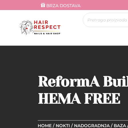
BRZA DOSTAVA
Products
search
ReformA Buil
HEMA FREE
HOME
/
NOKTI
/
NADOGRADNJA
/
BAZA