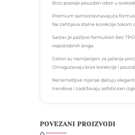
Brzo postaje pouzdan izbor u svako
Premium samoizravnavajuća formula s
Ne zahtijeva stalne korekcije tokom a
Sastav je pažljivo formuliran bez TP
nepotrebnih briga.
Gelovi su namijenjeni za jačanje pri
Omogućavaju brze korekcije i pouzdano
Nenametljive nijanse djeluju elegant
trendove i zadržavaju sofisticiran izgl
POVEZANI PROIZVODI