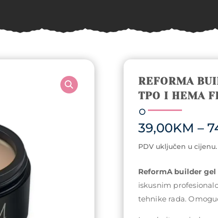
REFORMA BUI
TPO I HEMA F
39,00
KM
–
7
PDV uključen u cijenu.
ReformA builder gel
iskusnim profesionalc
tehnike rada. Omoguća