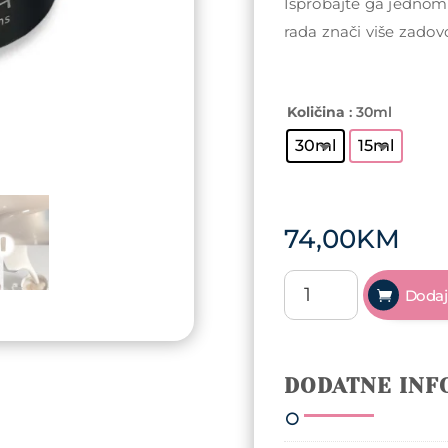
Isprobajte ga jednom 
rada znači više zadovo
Količina
: 30ml
30ml
15ml
74,00
KM
ReformA
Dodaj
Builder
gel
-
Flat
DODATNE INF
White
TPO
i