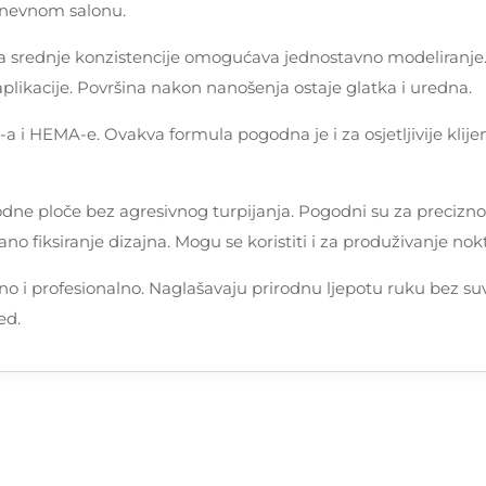
dnevnom salonu.
rednje konzistencije omogućava jednostavno modeliranje. Ge
plikacije. Površina nakon nanošenja ostaje glatka i uredna.
O-a i HEMA-e. Ovakva formula pogodna je i za osjetljivije kli
rodne ploče bez agresivnog turpijanja. Pogodni su za precizno
 fiksiranje dizajna. Mogu se koristiti i za produživanje nok
no i profesionalno. Naglašavaju prirodnu ljepotu ruku bez s
ed.