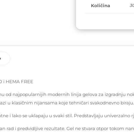
HEMA
Količina
3
FREE
količina
e
PO i HEMA FREE
u od najpopularnijih modernih linija gelova za izgradnju nokt
lazi u klasičnim nijansama koje tehničari svakodnevno biraju.
ne i lako se uklapaju u svaki stil. Predstavljaju univerzalno rj
an rad i predvidljive rezultate. Gel ne stvara otpor tokom na