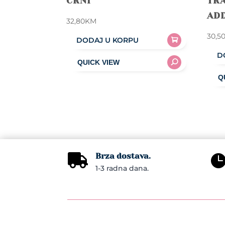
CRNI
TRA
AD
32,80
KM
30,5
DODAJ U KORPU
D
Brza dostava.

1-3 radna dana.