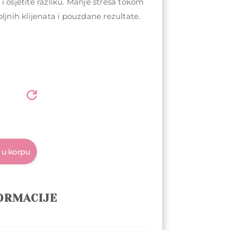
i osjetite razliku. Manje stresa tokom
ljnih klijenata i pouzdane rezultate.
 u korpu
ORMACIJE