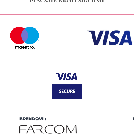
PLAĆAJTE BRZO I SIGURNO:
BRENDOVI :