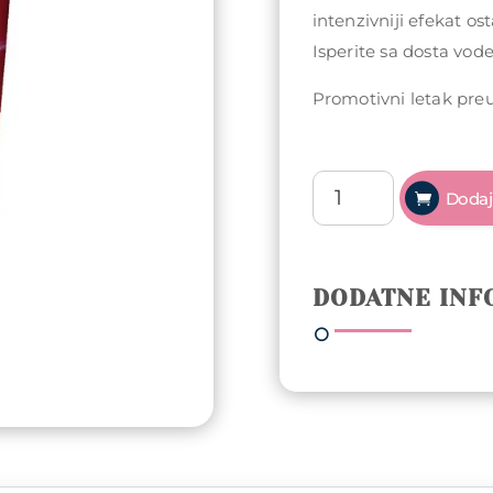
intenzivniji efekat os
Isperite sa dosta vode
Promotivni letak pr
Farcom
Dodaj
Professional
GO
Vibrant
maska
DODATNE INF
za
kosu
BEZ
SULFATA
200ml
-
Red
količina