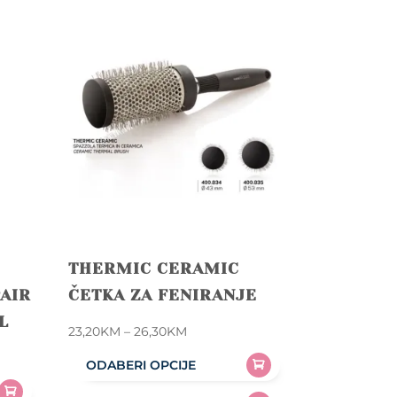
THERMIC CERAMIC
AIR
ČETKA ZA FENIRANJE
L
Price
23,20
KM
–
26,30
KM
range:
ODABERI OPCIJE
23,20KM
This