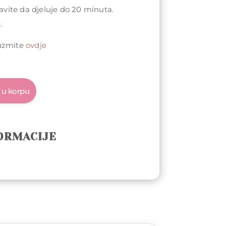
tavite da djeluje do 20 minuta.
.
euzmite
ovdje
 u korpu
ORMACIJE