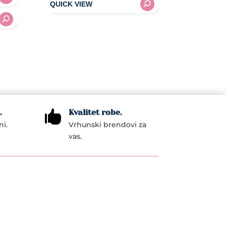
through
product
26,30KM
has
multiple
variants.
The
options
may
be
.
Kvalitet robe.

chosen
ni.
Vrhunski brendovi za
on
vas.
the
product
page