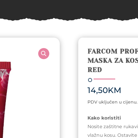
FARCOM PROF
MASKA ZA KOS
RED
14,50
KM
PDV uključen u cijenu.
Kako koristiti
Nosite zaštitne rukav
vlažnu kosu. Ostavite