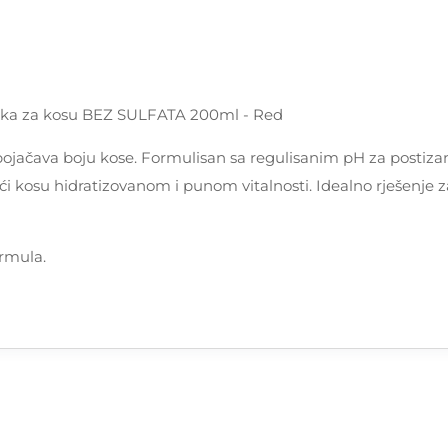
ska za kosu BEZ SULFATA 200ml - Red
 pojačava boju kose. Formulisan sa regulisanim pH za postizan
jajući kosu hidratizovanom i punom vitalnosti. Idealno rješenj
ormula.