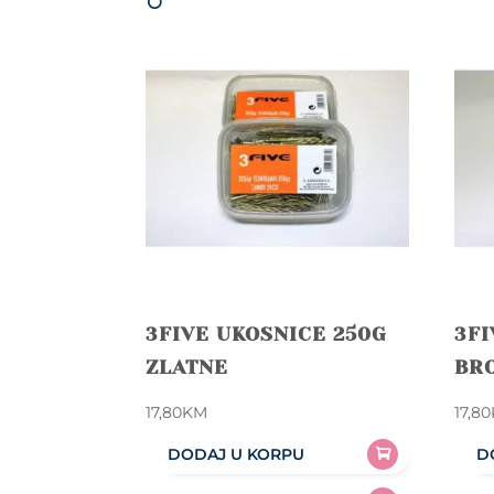
3FIVE UKOSNICE 250G
3FI
ZLATNE
BR
17,80
KM
17,80
DODAJ U KORPU
D