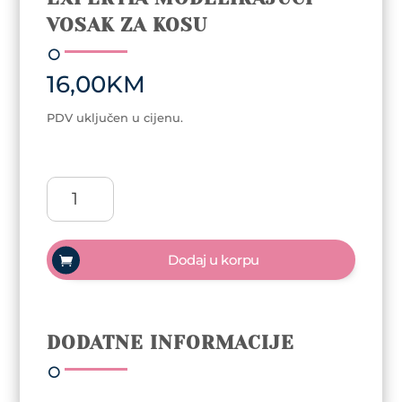
VOSAK ZA KOSU
16,00
KM
PDV uključen u cijenu.
Expertia
modelirajući
vosak
za
Dodaj u korpu
kosu
količina
DODATNE INFORMACIJE