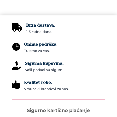
Brza dostava.

1-3 radna dana.
Online podrška

Tu smo za vas.
Sigurna kupovina.

Vaši podaci su sigurni.
Kvalitet robe.

Vrhunski brendovi za vas.
Sigurno kartično plaćanje