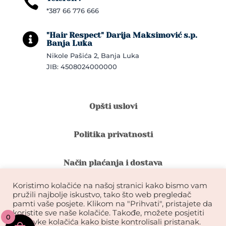

*387 66 776 666
"Hair Respect" Darija Maksimović s.p.

Banja Luka
Nikole Pašića 2, Banja Luka
JIB: 4508024000000
Opšti uslovi
Politika privatnosti
Način plaćanja i dostava
Koristimo kolačiće na našoj stranici kako bismo vam
Reklamacije i povrat robe
pružili najbolje iskustvo, tako što web pregledač
pamti vaše posjete. Klikom na "Prihvati", pristajete da
koristite sve naše kolačiće. Takođe, možete posjetiti
0
Garancija na kvalitet ekstenzija
postavke kolačića kako biste kontrolisali pristanak.