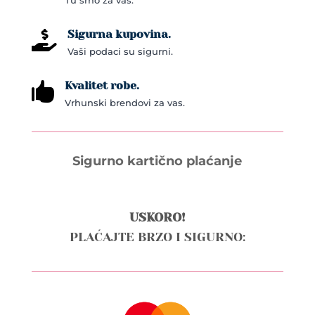
Tu smo za vas.
product
page
Sigurna kupovina.

Vaši podaci su sigurni.
Kvalitet robe.

Vrhunski brendovi za vas.
Sigurno kartično plaćanje
USKORO!
PLAĆAJTE BRZO I SIGURNO: