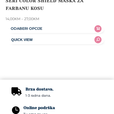
SERI COLOR SHIELD MASKA ZA
FARBANU KOSU
Price
14,00
KM
–
27,00
KM
range:
ODABERI OPCIJE
14,00KM
This
through
product
27,00KM
has
multiple
variants.
The
options
may
Brza dostava.
be

1-3 radna dana.
chosen
on
Online podrška

the