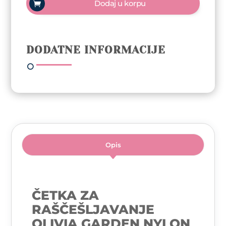
Dodaj u korpu
Garden
Nylon
Mix
Mint
DODATNE INFORMACIJE
–
Fingerbrush
količina
Opis
ČETKA ZA
RAŠČEŠLJAVANJE
OLIVIA GARDEN NYLON