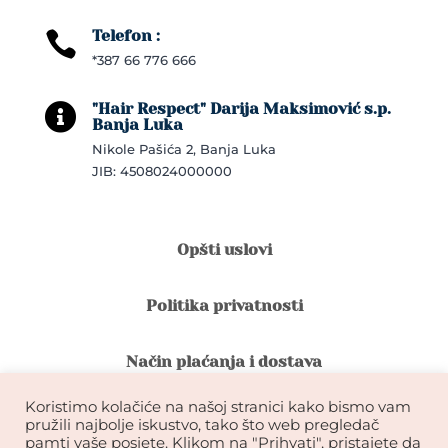
Telefon :

*387 66 776 666
"Hair Respect" Darija Maksimović s.p.

Banja Luka
Nikole Pašića 2, Banja Luka
JIB: 4508024000000
Opšti uslovi
Politika privatnosti
Način plaćanja i dostava
Koristimo kolačiće na našoj stranici kako bismo vam
Reklamacije i povrat robe
pružili najbolje iskustvo, tako što web pregledač
pamti vaše posjete. Klikom na "Prihvati", pristajete da