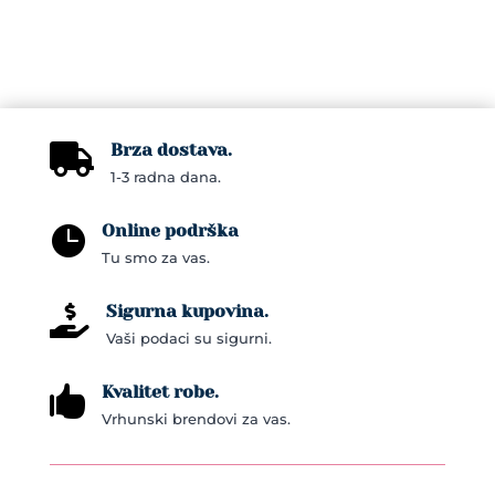
multiple
variants.
The
options
may
Brza dostava.
be

1-3 radna dana.
chosen
on
Online podrška

the
Tu smo za vas.
product
page
Sigurna kupovina.

Vaši podaci su sigurni.
Kvalitet robe.

Vrhunski brendovi za vas.