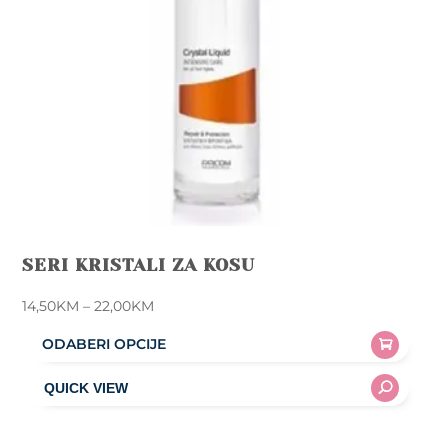
SERI KRISTALI ZA KOSU
Price
14,50
KM
–
22,00
KM
range:
ODABERI OPCIJE
14,50KM
This
through
product
22,00KM
has