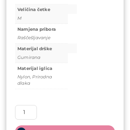
Veličina četke
M
Namjena pribora
Raščešljavanje
Materijal drške
Gumirana
Materijal iglica
Nylon
,
Prirodna
dlaka
Četka
za
raščešljavanje
Olivia