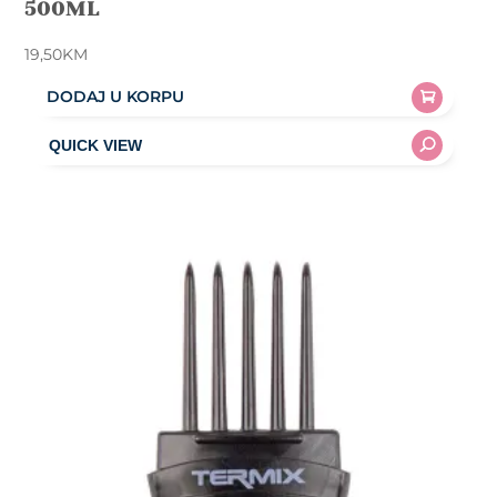
500ML
19,50
KM
DODAJ U KORPU