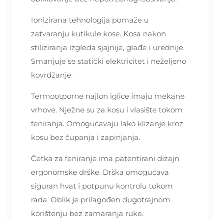
Ionizirana tehnologija pomaže u
zatvaranju kutikule kose. Kosa nakon
stiliziranja izgleda sjajnije, glađe i urednije.
Smanjuje se statički elektricitet i neželjeno
kovrdžanje.
Termootporne najlon iglice imaju mekane
vrhove. Nježne su za kosu i vlasište tokom
feniranja. Omogućavaju lako klizanje kroz
kosu bez čupanja i zapinjanja.
Četka za feniranje ima patentirani dizajn
ergonomske drške. Drška omogućava
siguran hvat i potpunu kontrolu tokom
rada. Oblik je prilagođen dugotrajnom
korištenju bez zamaranja ruke.