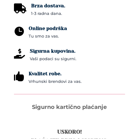
Brza dostava.

1-3 radna dana.
Online podrška

Tu smo za vas.
Sigurna kupovina.

Vaši podaci su sigurni.
Kvalitet robe.

Vrhunski brendovi za vas.
Sigurno kartično plaćanje
USKORO!