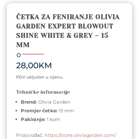
ČETKA ZA FENIRANJE OLIVIA
GARDEN EXPERT BLOWOUT
SHINE WHITE & GREY – 15
MM
28,00
KM
PDV uključen u cijenu.
Tehničke informacije
Brend:
Olivia Garden
Promjer četke:
15 mm
Pakiranje:
1 kom
Proizvođač:
https://store.oliviagarden.com/